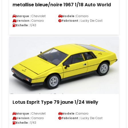
metallise bleue/noire 1967 1/18 Auto World
Marque :
Chevrolet
Modele :
Camaro
Version :
Camaro
Fabricant :
Lucky Die Cast
Echelle :
1/43
Lotus Esprit Type 79 jaune 1/24 Welly
Marque :
Chevrolet
Modele :
Camaro
Version :
Camaro
Fabricant :
Lucky Die Cast
Echelle :
1/43