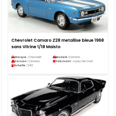
Chevrolet Camaro Z28 metallise bleue 1968
sans Vitrine 1/18 Maisto
Marque :
Chevrolet
Modele :
Camaro
Version :
Camaro
Fabricant :
Lucky Die Cast
Echelle :
1/43