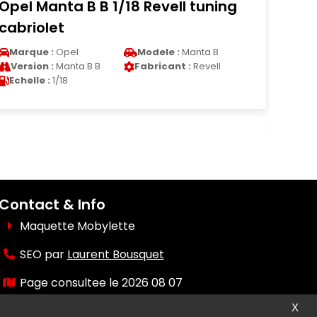
Opel Manta B B 1/18 Revell tuning
Chev
cabriolet
Ramp
Absch
Marque :
Opel
Modele :
Manta B
Version :
Manta B B
Fabricant :
Revell
Marq
Echelle :
1/18
Vers
Eche
Contact & Info
Maquette Mobylette
SEO par
Laurent Bousquet
Page consultee le 2026 08 07
X
Mais pourquoi le KI87 2026 08 07