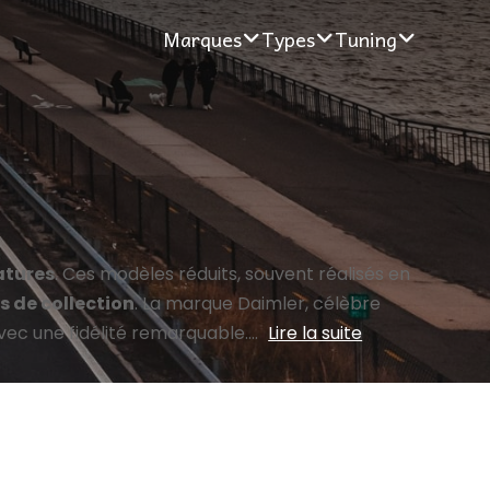
Marques
Types
Tuning
atures
. Ces modèles réduits, souvent réalisés en
s de collection
. La marque Daimler, célèbre
ec une fidélité remarquable....
Lire la suite