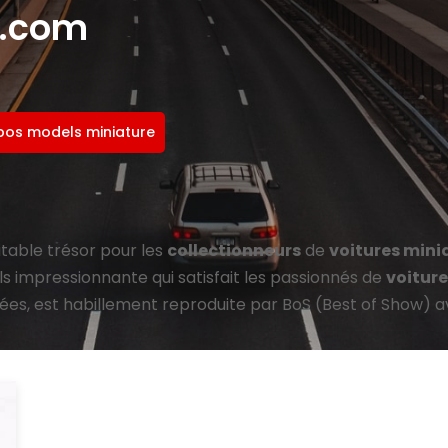
e.com
bos models miniature
itable trésor pour les
collectionneurs
de
voitures mini
ls impressionnante qui satisfait les passionnés de
voiture
uées, est habillement reproduite par BoS (Best of Show) av