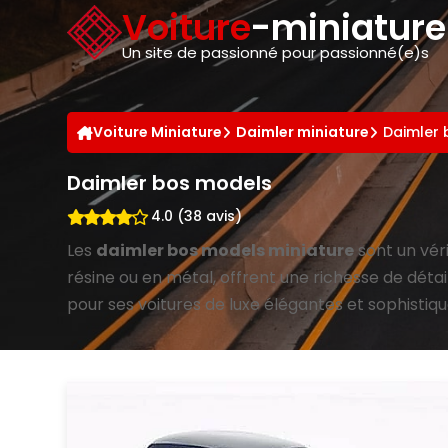
Panneau de gestion des cookies
Voiture
-miniatur
Un site de passionné pour passionné(e)s
Voiture Miniature
Daimler miniature
Daimler 
Daimler bos models
4.0 (38 avis)
Les
daimler bos models miniature
sont un vér
résine ou en métal, offrent une richesse de détai
pour ses voitures de luxe élégantes et sophistiq