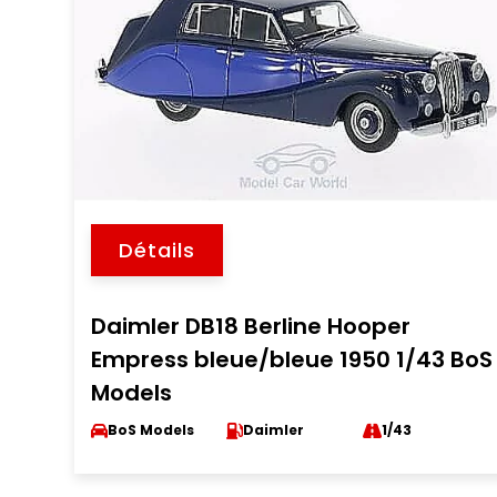
Détails
Daimler DB18 Berline Hooper
Empress bleue/bleue 1950 1/43 BoS
Models
BoS Models
Daimler
1/43