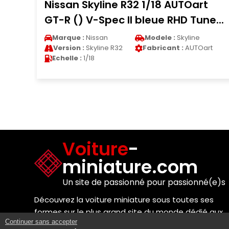
Nissan Skyline R32 1/18 AUTOart
GT-R () V-Spec II bleue RHD Tune...
Marque :
Nissan
Modele :
Skyline
Version :
Skyline R32
Fabricant :
AUTOart
Echelle :
1/18
Voiture
-
miniature.com
Un site de passionné pour passionné(e)s
Découvrez la voiture miniature sous toutes ses
formes sur le plus grand site du monde dédié aux
Continuer sans accepter
passionnés de modèles réduits !