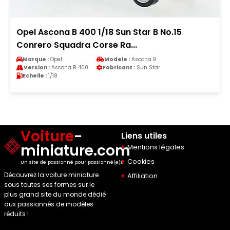
Opel Ascona B 400 1/18 Sun Star B No.15
Conrero Squadra Corse Ra...
Marque :
Opel
Modele :
Ascona B
Version :
Ascona B 400
Fabricant :
Sun Star
Echelle :
1/18
Voiture
-
Liens utiles
miniature.com
Mentions légales
Cookies
Un site de passionné pour passionné(e)s
Découvrez la voiture miniature
Affiliation
sous toutes ses formes sur le
plus grand site du monde dédié
aux passionnés de modèles
réduits !