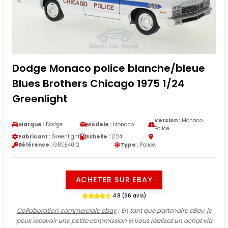
Dodge Monaco police blanche/bleue
Blues Brothers Chicago 1975 1/24
Greenlight
Version :
Monaco
Marque :
Dodge
Modele :
Monaco
Police
Fabricant :
Greenlight
Echelle :
1/24
Référence :
GRE84012
Type :
Police
ACHETER SUR EBAY
4.8 (66 avis)
Collaboration commerciale ebay
: En tant que partenaire eBay, je
peux recevoir une petite commission si vous réalisez un achat via