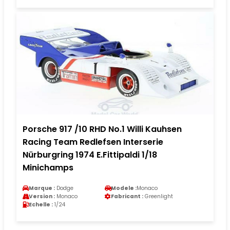
Porsche 917 /10 RHD No.1 Willi Kauhsen
Racing Team Redlefsen Interserie
Nürburgring 1974 E.Fittipaldi 1/18
Minichamps
Marque :
Dodge
Modele :
Monaco
Version :
Monaco
Fabricant :
Greenlight
Echelle :
1/24