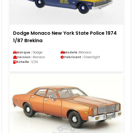
Dodge Monaco New York State Police 1974
1/87 Brekina
Marque :
Dodge
Modele :
Monaco
Version :
Monaco
Fabricant :
Greenlight
Echelle :
1/24