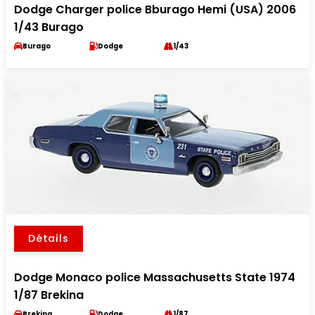
Dodge Charger police Bburago Hemi (USA) 2006
1/43 Burago
Burago
Dodge
1/43
Détails
Dodge Monaco police Massachusetts State 1974
1/87 Brekina
Brekina
Dodge
1/87