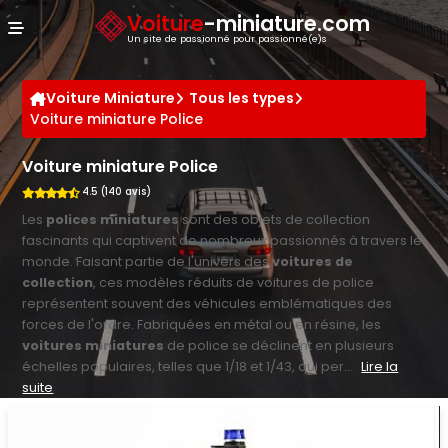
Panneau de gestion des cookies
Voiture
-miniature.com
Un site de passionné pour passionné(e)s
Voiture Miniature
Tous les types
Voiture miniature Police
Voiture miniature Police
4.5 (140 avis)
Les
polices miniatures
sont des objets de collection
fascinants qui captivent de nombreux passionnés à travers le
monde. Faisant partie de l'univers des
voitures de
collection
, ces modèles réduits de voitures de police
représentent souvent des véhicules emblématiques des
forces de l'ordre. Fabriquées en métal ou en résine, les
voitures miniatures
de police se déclinent en plusieurs
échelles populaires, telles que 1/18 et 1/43, qui per...
Lire la
suite