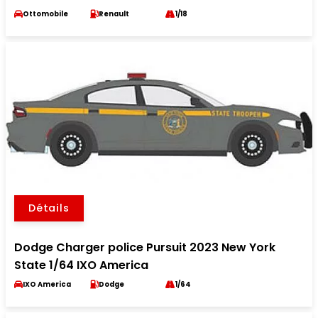
Ottomobile
Renault
1/18
Détails
Dodge Charger police Pursuit 2023 New York
State 1/64 IXO America
IXO America
Dodge
1/64