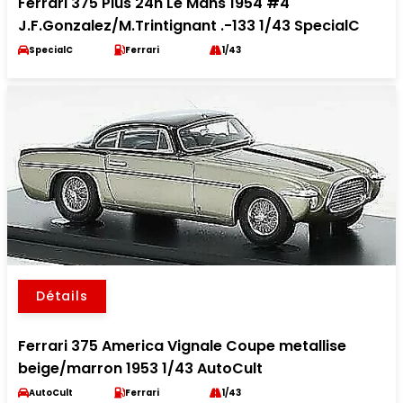
Ferrari 375 Plus 24h Le Mans 1954 #4
J.F.Gonzalez/M.Trintignant .-133 1/43 SpecialC
SpecialC
Ferrari
1/43
Détails
Ferrari 375 America Vignale Coupe metallise
beige/marron 1953 1/43 AutoCult
AutoCult
Ferrari
1/43