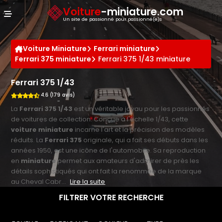
Panneau de gestion des cookies
Voiture
-miniature.com
Un site de passionné pour passionné(e)s
Voiture Miniature
Ferrari miniature
Ferrari 375 miniature
Ferrari 375 1/43 miniature
Ferrari 375 1/43
4.6 (179 avis)
La
Ferrari 375 1/43
est un véritable joyau pour les passionnés
de voitures de collection. Conçue à l'échelle 1/43, cette
voiture miniature
incarne l'art et la précision des modèles
réduits. La
Ferrari 375
originale, qui a fait ses débuts dans les
années 1950, est une icône de l'automobile. Sa reproduction
en
miniature
permet aux amateurs d'admirer de près les
détails sophistiqués qui ont fait la renommée de la marque
au Cheval Cabr...
Lire la suite
FILTRER VOTRE RECHERCHE