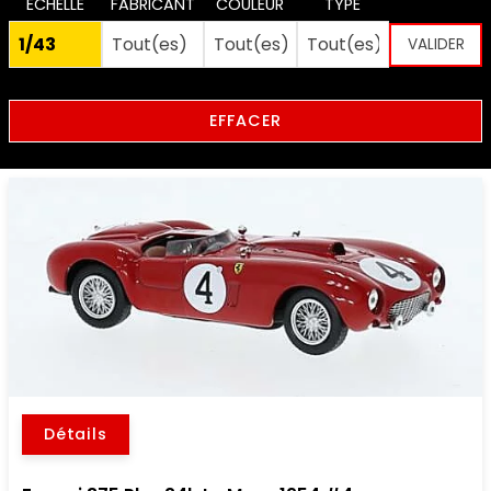
ECHELLE
FABRICANT
COULEUR
TYPE
EFFACER
Détails