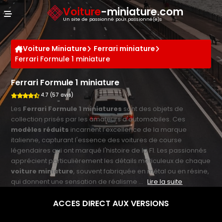
Panneau de gestion des cookies
Voiture
-miniature.com
Un site de passionné pour passionné(e)s
Voiture Miniature
Ferrari miniature
Ferrari Formule 1 miniature
Ferrari Formule 1 miniature
4.7 (57 avis)
Les
Ferrari Formule 1 miniatures
sont des objets de
collection prisés par les amateurs d'automobiles. Ces
modèles réduits
incarnent l’excellence de la marque
italienne, capturant l'essence des voitures de course
légendaires qui ont marqué l'histoire de la F1. Les passionnés
apprécient particulièrement les détails méticuleux de chaque
voiture miniature
, souvent fabriquée en métal ou en résine,
qui donnent une sensation de réalisme ...
Lire la suite
ACCES DIRECT AUX VERSIONS