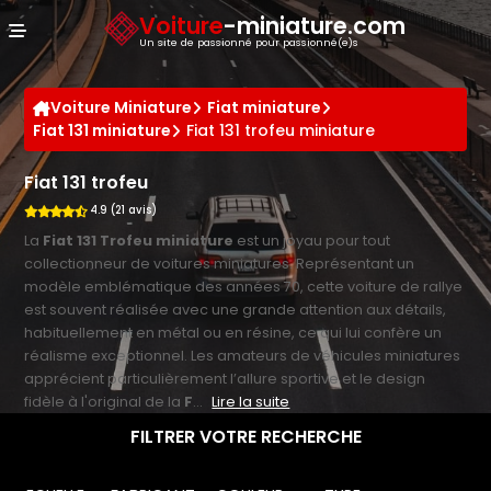
Panneau de gestion des cookies
Voiture
-miniature.com
Un site de passionné pour passionné(e)s
Voiture Miniature
Fiat miniature
Fiat 131 miniature
Fiat 131 trofeu miniature
Fiat 131 trofeu
4.9 (21 avis)
La
Fiat 131 Trofeu miniature
est un joyau pour tout
collectionneur de voitures miniatures. Représentant un
modèle emblématique des années 70, cette voiture de rallye
est souvent réalisée avec une grande attention aux détails,
habituellement en métal ou en résine, ce qui lui confère un
réalisme exceptionnel. Les amateurs de véhicules miniatures
apprécient particulièrement l’allure sportive et le design
fidèle à l'original de la
F
...
Lire la suite
FILTRER VOTRE RECHERCHE