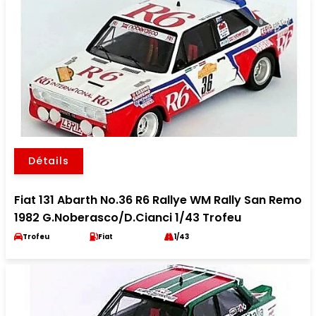
Détails
Fiat 131 Abarth No.36 R6 Rallye WM Rally San Remo
1982 G.Noberasco/D.Cianci 1/43 Trofeu
Trofeu
Fiat
1/43