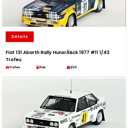
Détails
Fiat 131 Abarth Rally HunsrÃ¼ck 1977 #11 1/43
Trofeu
Trofeu
Fiat
1/43