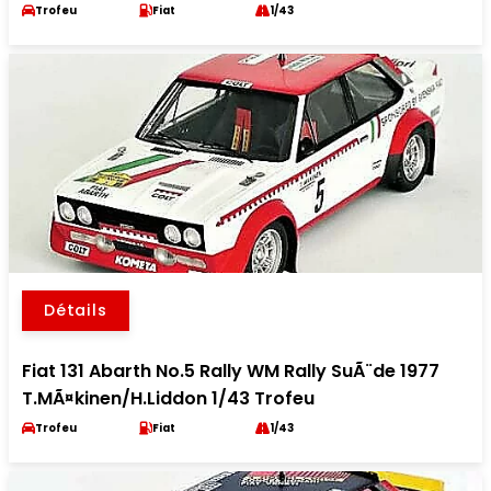
Trofeu
Fiat
1/43
Détails
Fiat 131 Abarth No.5 Rally WM Rally SuÃ¨de 1977
T.MÃ¤kinen/H.Liddon 1/43 Trofeu
Trofeu
Fiat
1/43