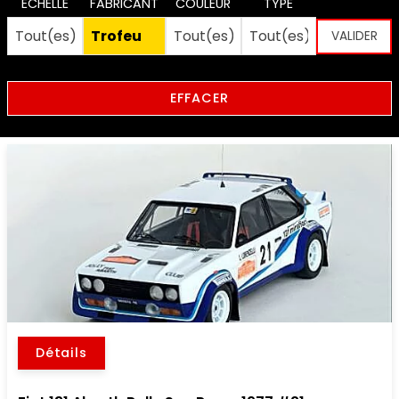
ECHELLE
FABRICANT
COULEUR
TYPE
EFFACER
Détails