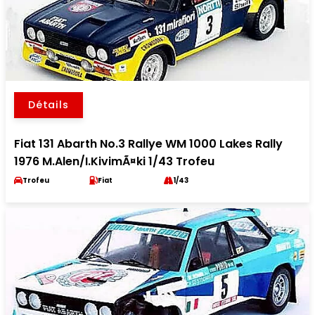
Détails
Fiat 131 Abarth No.3 Rallye WM 1000 Lakes Rally
1976 M.Alen/I.KivimÃ¤ki 1/43 Trofeu
Trofeu
Fiat
1/43