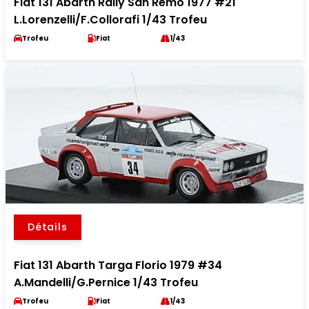
Fiat 131 Abarth Rally San Remo 1977 #21
L.Lorenzelli/F.Collorafi 1/43 Trofeu
Trofeu
Fiat
1/43
Détails
Fiat 131 Abarth Targa Florio 1979 #34
A.Mandelli/G.Pernice 1/43 Trofeu
Trofeu
Fiat
1/43