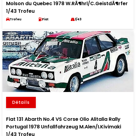
Molson du Quebec 1978 W.RÃ¶hrl/C.GeistdÃ¶rfer
1/43 Trofeu
Trofeu
Fiat
1/43
Détails
Fiat 131 Abarth No.4 VS Corse Olio Alitalia Rally
Portugal 1978 Unfallfahrzeug M.Alen/I.Kivimaki
1/43 Trofeu