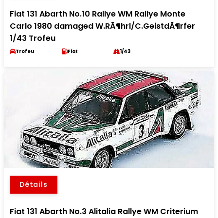
Fiat 131 Abarth No.10 Rallye WM Rallye Monte
Carlo 1980 damaged W.RÃ¶hrl/C.GeistdÃ¶rfer
1/43 Trofeu
Trofeu
Fiat
1/43
Détails
Fiat 131 Abarth No.3 Alitalia Rallye WM Criterium