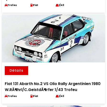
Trofeu
Fiat
1/43
Détails
Fiat 131 Abarth No.2 VS Olio Rally Argentinien 1980
W.RÃ¶hrl/C.GeistdÃ¶rfer 1/43 Trofeu
Trofeu
Fiat
1/43