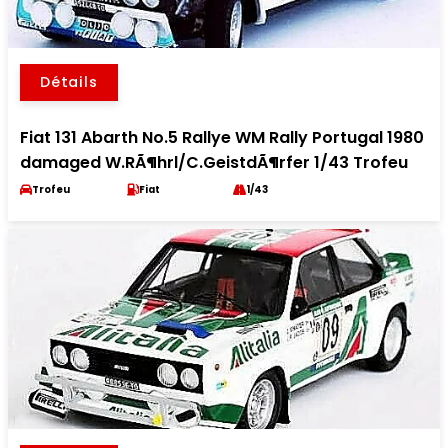
Détails
Fiat 131 Abarth No.5 Rallye WM Rally Portugal 1980
damaged W.RÃ¶hrl/C.GeistdÃ¶rfer 1/43 Trofeu
Trofeu
Fiat
1/43