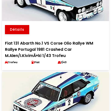
Détails
Fiat 131 Abarth No.1 VS Corse Olio Rallye WM
Rallye Portugal 1981 Crashed Car
M.Alen/I.KivimÃ¤ki 1/43 Trofeu
Trofeu
Fiat
1/43