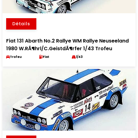
Détails
Fiat 131 Abarth No.2 Rallye WM Rallye Neuseeland
1980 W.RÃ¶hrl/C.GeistdÃ¶rfer 1/43 Trofeu
Trofeu
Fiat
1/43