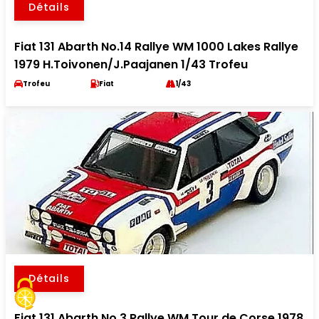
Détails
Fiat 131 Abarth No.14 Rallye WM 1000 Lakes Rallye
1979 H.Toivonen/J.Paajanen 1/43 Trofeu
Trofeu
Fiat
1/43
Détails
Fiat 131 Abarth No.3 Rallye WM Tour de Corse 1978