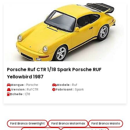
Porsche Ruf CTR 1/18 Spark Porsche RUF
Yellowbird 1987
Marque :
Porsche
Modele :
Ruf
Version :
Ruf CTR
Fabricant :
Spark
Echelle :
1/18
Ford Bronco Greenlight
Ford Bronco Motormax
Ford Bronco Maisto