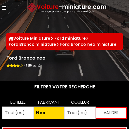
Panneau de gestion des cookies
Voiture
-miniature.com
Un site de passionné pour passionné(e)s
Voiture Miniature
Ford miniature
Ford Bronco miniature
Ford Bronco neo miniature
Ford Bronco neo
4.1 (15 avis)
FILTRER VOTRE RECHERCHE
ECHELLE
FABRICANT
COULEUR