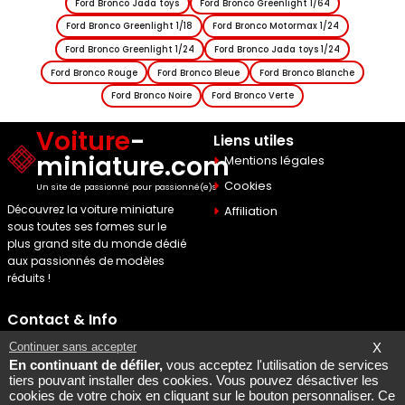
Ford Bronco Jada toys
Ford Bronco Greenlight 1/64
Ford Bronco Greenlight 1/18
Ford Bronco Motormax 1/24
Ford Bronco Greenlight 1/24
Ford Bronco Jada toys 1/24
Ford Bronco Rouge
Ford Bronco Bleue
Ford Bronco Blanche
Ford Bronco Noire
Ford Bronco Verte
Voiture
-
Liens utiles
miniature.com
Mentions légales
Cookies
Un site de passionné pour passionné(e)s
Découvrez la voiture miniature
Affiliation
sous toutes ses formes sur le
plus grand site du monde dédié
aux passionnés de modèles
réduits !
Contact & Info
Maquette Mobylette
Continuer sans accepter
X
En continuant de défiler,
vous acceptez l'utilisation de services
SEO par
Laurent Bousquet
tiers pouvant installer des cookies. Vous pouvez désactiver les
cookies de votre choix en cliquant sur le bouton personnaliser. Ce
Page consultee le 2026 08