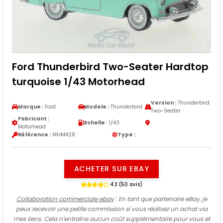
Ford Thunderbird Two-Seater Hardtop
turquoise 1/43 Motorhead
Version :
Thunderbird
Marque :
Ford
Modele :
Thunderbird
Two-Seater
Fabricant :
Echelle :
1/43
Motorhead
Référence :
MHM428
Type :
ACHETER SUR EBAY
4.3 (50 avis)
Collaboration commerciale ebay
: En tant que partenaire eBay, je
peux recevoir une petite commission si vous réalisez un achat via
mes liens. Cela n'entraîne aucun coût supplémentaire pour vous et