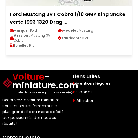
Ford Mustang SVT Cobra 1/18 GMP King Snake
verte 1993 1320 Drag ...
Marque :
Ford
Modele :
Mustang
Version :
Mustang SVT
Fabricant :
GMP
Cobra
Echelle :
1/18
Voiture
-
Liens utiles
miniature.com
Mentions légales
Cookies
Un site de passionné pour passionné(e)s
Découvrez la voiture miniature
Affiliation
sous toutes ses formes sur le
plus grand site du monde dédié
aux passionnés de modèles
réduits !
Contact & Info