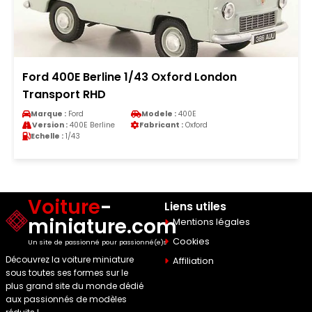
Ford 400E Berline 1/43 Oxford London
Transport RHD
Marque :
Ford
Modele :
400E
Version :
400E Berline
Fabricant :
Oxford
Echelle :
1/43
Voiture
-
Liens utiles
miniature.com
Mentions légales
Cookies
Un site de passionné pour passionné(e)s
Découvrez la voiture miniature
Affiliation
sous toutes ses formes sur le
plus grand site du monde dédié
aux passionnés de modèles