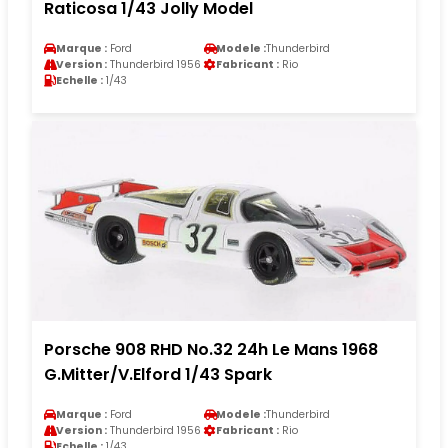
Raticosa 1/43 Jolly Model
Marque :
Ford
Modele :
Thunderbird
Version :
Thunderbird 1956
Fabricant :
Rio
Echelle :
1/43
Porsche 908 RHD No.32 24h Le Mans 1968
G.Mitter/V.Elford 1/43 Spark
Marque :
Ford
Modele :
Thunderbird
Version :
Thunderbird 1956
Fabricant :
Rio
Echelle :
1/43