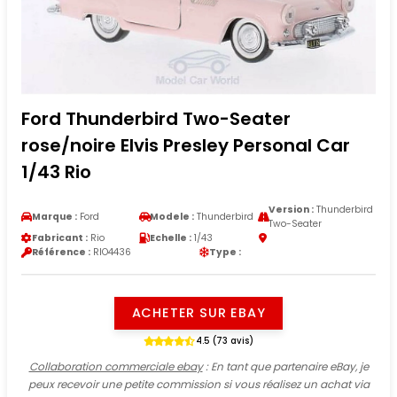
Ford Thunderbird Two-Seater
rose/noire Elvis Presley Personal Car
1/43 Rio
Version :
Thunderbird
Marque :
Ford
Modele :
Thunderbird
Two-Seater
Fabricant :
Rio
Echelle :
1/43
Référence :
RIO4436
Type :
ACHETER SUR EBAY
4.5 (73 avis)
Collaboration commerciale ebay
: En tant que partenaire eBay, je
peux recevoir une petite commission si vous réalisez un achat via