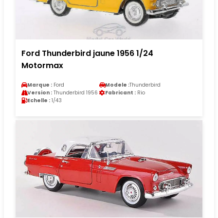
Ford Thunderbird jaune 1956 1/24
Motormax
Marque :
Ford
Modele :
Thunderbird
Version :
Thunderbird 1956
Fabricant :
Rio
Echelle :
1/43