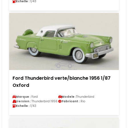
Echelle :
1/43
Ford Thunderbird verte/blanche 1956 1/87
Oxford
Marque :
Ford
Modele :
Thunderbird
Version :
Thunderbird 1956
Fabricant :
Rio
Echelle :
1/43