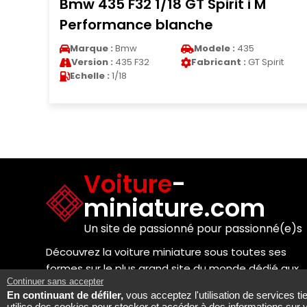
8 GT Spirit i M
Mercedes Classe S 
lanche
S 63 Coupe (C217) 
Modele :
435
Marque :
Mercedes
M
Fabricant :
GT Spirit
Version :
Classe S AMG
F
Echelle :
1/43
Voiture
-
miniature.com
Un site de passionné pour passionné(e)s
Découvrez la voiture miniature sous toutes ses
formes sur le plus grand site du monde dédié aux
Continuer sans accepter
passionnés de modèles réduits !
En continuant de défiler,
vous acceptez l'utilisation de services t
utilise des cookies pour stocker et accéder à des informations sur 