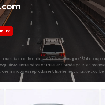
e.com
iature
nneurs du monde entier, et parmi elles,
gaz 1/24
occupe u
 équilibre
entre détail et taille, est prisée pour les modè
s
, ces miniatures reproduisent fidèlement chaque courbe e