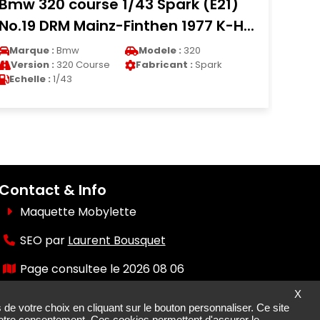
ark (E21)
Fiat Abarth 1000 SP 1/43 Spa
1977 K-H...
helbleu 1968
:
320
Marque :
Fiat
Modele :
Abart
nt :
Spark
Version :
Abarth 1000 SP
Fabricant :
Sp
Echelle :
1/43
Contact & Info
Maquette Mobylette
SEO par
Laurent Bousquet
Page consultee le 2026 08 06
X
Mais pourquoi le KI87 2026 08 06
 de votre choix en cliquant sur le bouton personnaliser. Ce site
 votre consentement. Ces cookies permettent d'assurer le