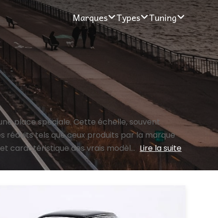
Marques
Types
Tuning
ne place spéciale. Cette échelle, souvent
les réduits tels que ceux produits par la marque
t caractéristique des vrais modèl...
Lire la suite