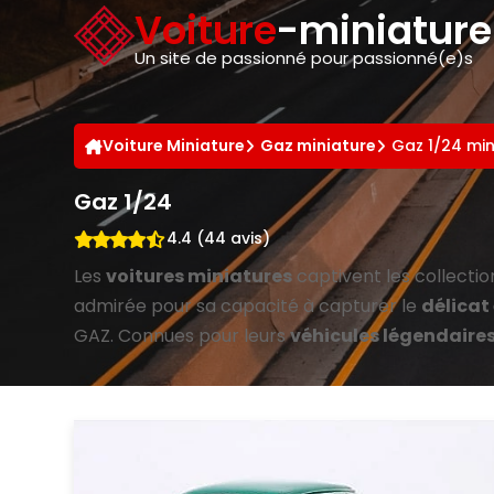
Panneau de gestion des cookies
Voiture
-miniatur
Un site de passionné pour passionné(e)s
Voiture Miniature
Gaz miniature
Gaz 1/24 min
Gaz 1/24
4.4 (44 avis)
Les
voitures miniatures
captivent les collectio
admirée pour sa capacité à capturer le
délicat
GAZ. Connues pour leurs
véhicules légendaire