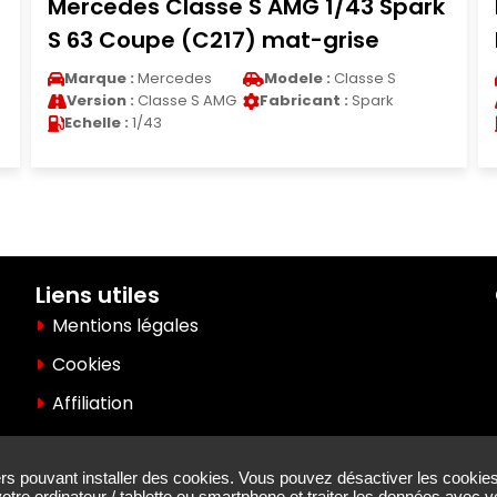
AMG 1/43 Spark
Bmw 320 course 1/43 Sp
mat-grise
No.19 DRM Mainz-Finthen 
odele :
Classe S
Marque :
Bmw
Modele 
abricant :
Spark
Version :
320 Course
Fabrica
Echelle :
1/43
Liens utiles
Mentions légales
Cookies
Affiliation
iers pouvant installer des cookies. Vous pouvez désactiver les cookies
votre ordinateur / tablette ou smartphone et traiter les données avec