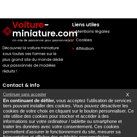
Voiture
-
Liens utiles
miniature.com
Mentions légales
Cookies
Un site de passionné pour passionné(e)s
Découvrez la voiture miniature
Affiliation
sous toutes ses formes sur le
plus grand site du monde dédié
aux passionnés de modèles
réduits !
Contact & Info
Maquette Mobylette
Continuer sans accepter
X
En continuant de défiler,
vous acceptez l'utilisation de services
SEO par
Laurent Bousquet
tiers pouvant installer des cookies. Vous pouvez désactiver les
cookies de votre choix en cliquant sur le bouton personnaliser. Ce
Page consultee le 2026 08
site utilise des cookies pour stocker et accéder à des
09
informations sur votre ordinateur / tablette ou smartphone et
Mais pourquoi le KI87 2026
traiter les données avec votre consentement. Ces cookies
permettent d'assurer le fonctionnement du site, mesurer sa
08 09
fréquentation et afficher des publicités personnalisées.