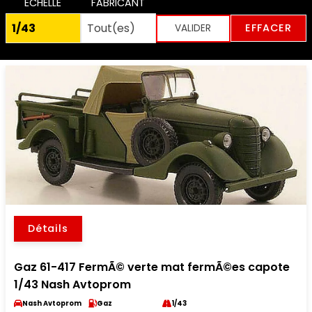
ECHELLE
FABRICANT
EFFACER
Détails
Gaz 61-417 FermÃ© verte mat fermÃ©es capote
1/43 Nash Avtoprom
Nash Avtoprom
Gaz
1/43