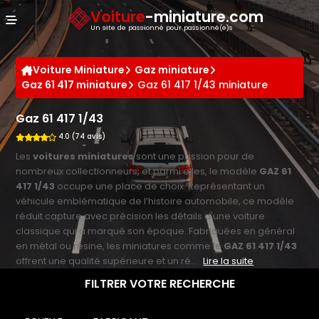
Panneau de gestion des cookies
Voiture
-miniature.com
Un site de passionné pour passionné(e)s
Voiture Miniature
Gaz miniature
Gaz 61 417 miniature
Gaz 61 417 1/43 miniature
Gaz 61 417 1/43
4.0 (74 avis)
Les
voitures miniatures
sont une passion pour de
nombreux collectionneurs, et parmi elles, le modèle
GAZ 61
417 1/43
occupe une place de choix. Représentant un
véhicule emblématique de l’histoire automobile, ce modèle
réduit capture avec précision les détails d'une voiture
classique qui a marqué son époque. Fabriquées en général
en métal ou résine, les miniatures comme le
GAZ 61 417 1/43
offrent une qualité supérieure et un ré...
Lire la suite
FILTRER VOTRE RECHERCHE