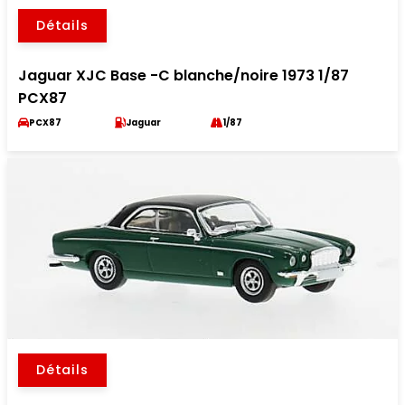
Détails
Jaguar XJC Base -C blanche/noire 1973 1/87
PCX87
PCX87
Jaguar
1/87
Détails