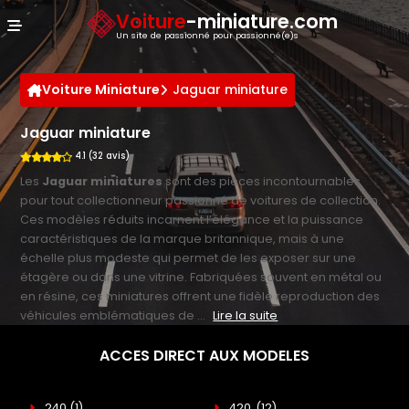
Panneau de gestion des cookies
Voiture
-miniature.com
Un site de passionné pour passionné(e)s
Voiture Miniature
Jaguar miniature
Jaguar miniature
4.1 (32 avis)
Les
Jaguar miniatures
sont des pièces incontournables
pour tout collectionneur passionné de voitures de collection.
Ces modèles réduits incarnent l’élégance et la puissance
caractéristiques de la marque britannique, mais à une
échelle plus modeste qui permet de les exposer sur une
étagère ou dans une vitrine. Fabriquées souvent en métal ou
en résine, ces miniatures offrent une fidèle reproduction des
véhicules emblématiques de ...
Lire la suite
ACCES DIRECT AUX MODELES
240
(1)
420
(12)