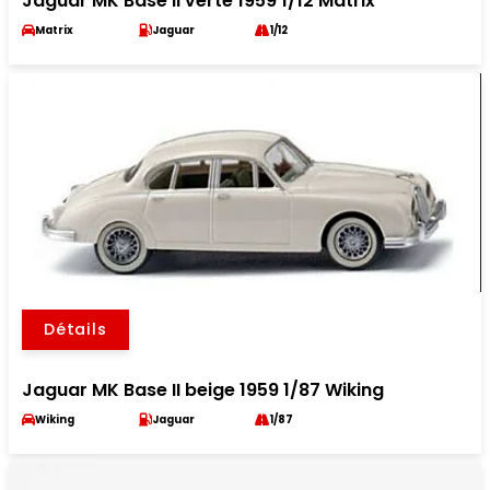
Jaguar MK Base II verte 1959 1/12 Matrix
Matrix
Jaguar
1/12
Détails
Jaguar MK Base II beige 1959 1/87 Wiking
Wiking
Jaguar
1/87