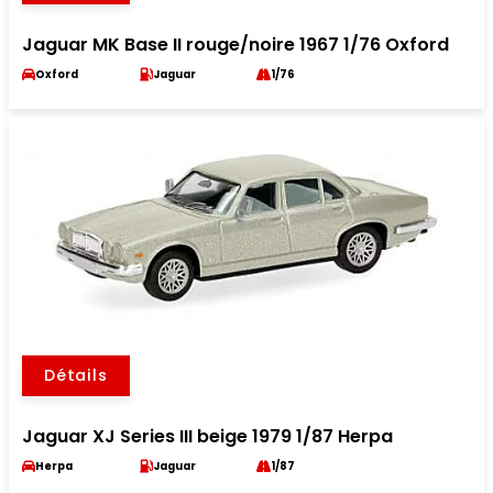
Jaguar MK Base II rouge/noire 1967 1/76 Oxford
Oxford
Jaguar
1/76
Détails
Jaguar XJ Series III beige 1979 1/87 Herpa
Herpa
Jaguar
1/87