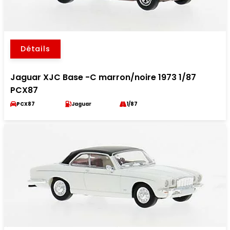
Détails
Jaguar XJC Base -C marron/noire 1973 1/87
PCX87
PCX87
Jaguar
1/87