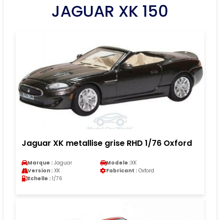
JAGUAR XK 150
Jaguar XK metallise grise RHD 1/76 Oxford
Marque :
Jaguar
Modele :
XK
Version :
XK
Fabricant :
Oxford
Echelle :
1/76