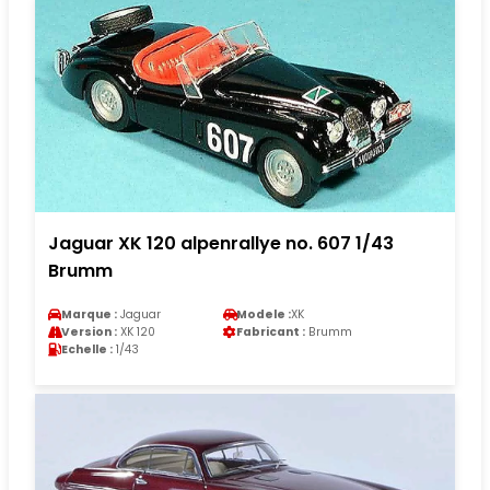
Jaguar XK 120 alpenrallye no. 607 1/43
Brumm
Marque :
Jaguar
Modele :
XK
Version :
XK 120
Fabricant :
Brumm
Echelle :
1/43