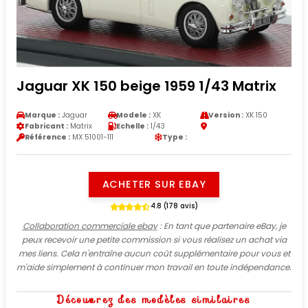
Jaguar XK 150 beige 1959 1/43 Matrix
Marque :
Jaguar
Modele :
XK
Version :
XK 150
Fabricant :
Matrix
Echelle :
1/43
Référence :
MX 51001-111
Type :
ACHETER SUR EBAY
4.8 (178 avis)
Collaboration commerciale ebay
: En tant que partenaire eBay, je
peux recevoir une petite commission si vous réalisez un achat via
mes liens. Cela n'entraîne aucun coût supplémentaire pour vous et
m'aide simplement à continuer mon travail en toute indépendance.
Découvrez des modèles similaires