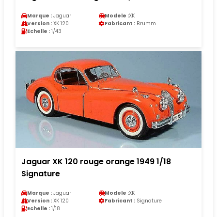
Marque :
Jaguar
Modele :
XK
Version :
XK 120
Fabricant :
Brumm
Echelle :
1/43
Jaguar XK 120 rouge orange 1949 1/18
Signature
Marque :
Jaguar
Modele :
XK
Version :
XK 120
Fabricant :
Signature
Echelle :
1/18