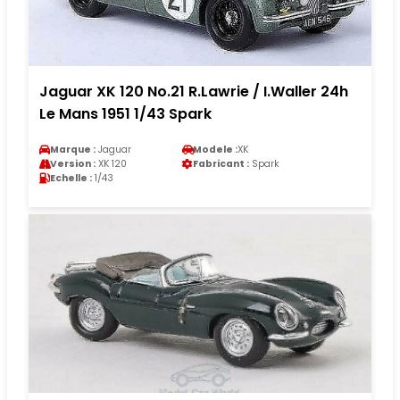
Jaguar XK 120 No.21 R.Lawrie / I.Waller 24h
Le Mans 1951 1/43 Spark
Marque :
Jaguar
Modele :
XK
Version :
XK 120
Fabricant :
Spark
Echelle :
1/43