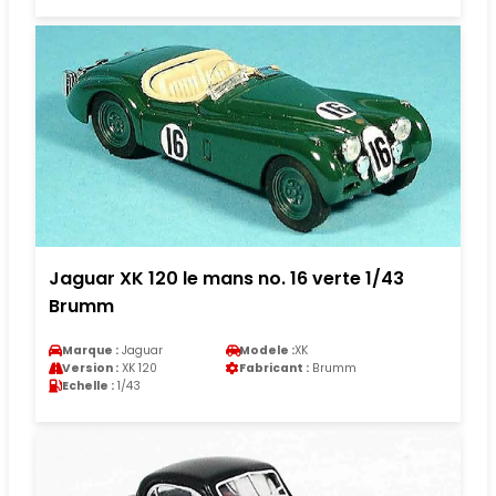
Jaguar XK 120 le mans no. 16 verte 1/43
Brumm
Marque :
Jaguar
Modele :
XK
Version :
XK 120
Fabricant :
Brumm
Echelle :
1/43