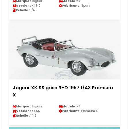
Marque :
Jaguar
Modele :
XK
Version :
XK 140
Fabricant :
Spark
Echelle :
1/43
Jaguar XK SS grise RHD 1957 1/43 Premium
X
Marque :
Jaguar
Modele :
XK
Version :
XK SS
Fabricant :
Premium X
Echelle :
1/43