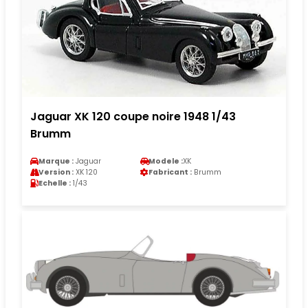
Jaguar XK 120 coupe noire 1948 1/43
Brumm
Marque :
Jaguar
Modele :
XK
Version :
XK 120
Fabricant :
Brumm
Echelle :
1/43