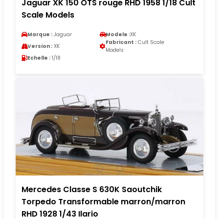
Jaguar XK 150 OTS rouge RHD 1958 1/18 Cult
Scale Models
Marque :
Jaguar
Modele :
XK
Fabricant :
Cult Scale
Version :
XK
Models
Echelle :
1/18
Mercedes Classe S 630K Saoutchik
Torpedo Transformable marron/marron
RHD 1928 1/43 Ilario