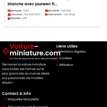
blanche avec jauneen fl...
Marque :
Ford
Modele :
Hot Rod
Version :
Hot Rod 1925
Fabricant :
Yat Ming
Echelle :
1/18
Voiture
-
Liens utiles
miniature.com
Mentions légales
Cookies
Un site de passionné pour passionné(e)s
Découvrez la voiture miniature
Affiliation
sous toutes ses formes sur le
plus grand site du monde dédié
aux passionnés de modèles
réduits !
Contact & Info
Maquette Mobylette
SEO par
Laurent Bousquet