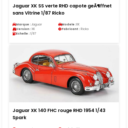
Jaguar XK SS verte RHD capote geÃ¶ffnet
sans Vitrine 1/87 Ricko
Marque :
Jaguar
Modele :
XK
Version :
XK
Fabricant :
Ricko
Echelle :
1/87
Jaguar XK 140 FHC rouge RHD 1954 1/43
Spark