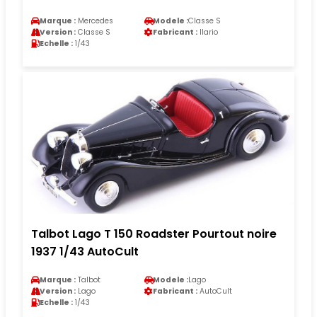
Marque :
Mercedes
Modele :
Classe S
Version :
Classe S
Fabricant :
Ilario
Echelle :
1/43
Talbot Lago T 150 Roadster Pourtout noire
1937 1/43 AutoCult
Marque :
Talbot
Modele :
Lago
Version :
Lago
Fabricant :
AutoCult
Echelle :
1/43