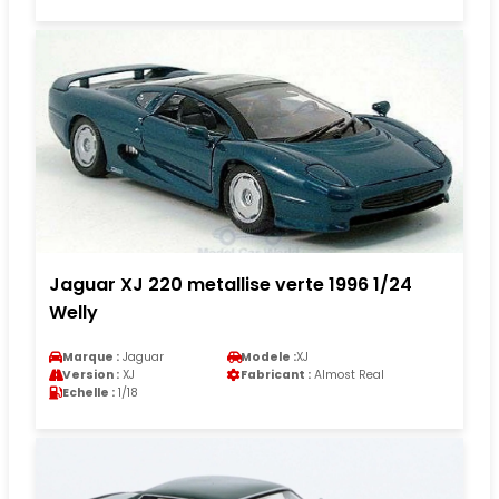
Jaguar XJ 220 metallise verte 1996 1/24
Welly
Marque :
Jaguar
Modele :
XJ
Version :
XJ
Fabricant :
Almost Real
Echelle :
1/18