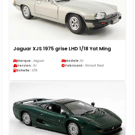
Jaguar XJS 1975 grise LHD 1/18 Yat Ming
Marque :
Jaguar
Modele :
XJ
Version :
XJ
Fabricant :
Almost Real
Echelle :
1/18