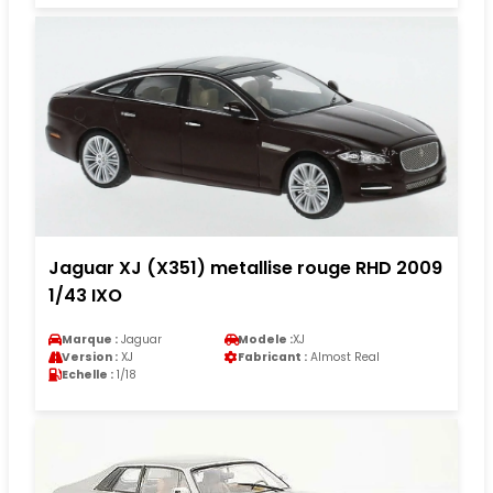
Jaguar XJ (X351) metallise rouge RHD 2009
1/43 IXO
Marque :
Jaguar
Modele :
XJ
Version :
XJ
Fabricant :
Almost Real
Echelle :
1/18