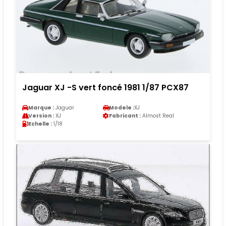
Jaguar XJ -S vert foncé 1981 1/87 PCX87
Marque :
Jaguar
Modele :
XJ
Version :
XJ
Fabricant :
Almost Real
Echelle :
1/18