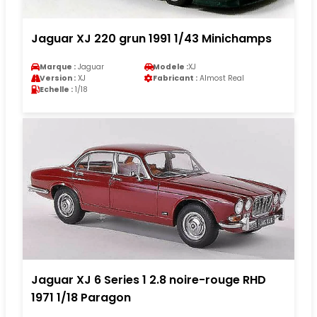
Jaguar XJ 220 grun 1991 1/43 Minichamps
Marque :
Jaguar
Modele :
XJ
Version :
XJ
Fabricant :
Almost Real
Echelle :
1/18
Jaguar XJ 6 Series 1 2.8 noire-rouge RHD
1971 1/18 Paragon