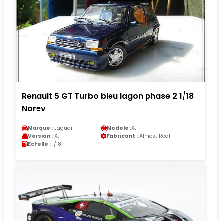
Renault 5 GT Turbo bleu lagon phase 2 1/18
Norev
Marque :
Jaguar
Modele :
XJ
Version :
XJ
Fabricant :
Almost Real
Echelle :
1/18