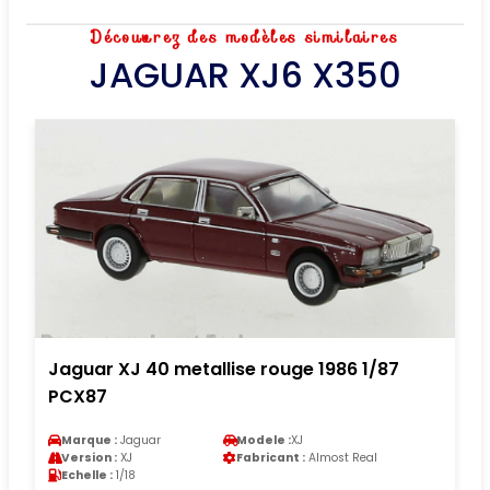
Découvrez des modèles similaires
JAGUAR XJ6 X350
Jaguar XJ 40 metallise rouge 1986 1/87
PCX87
Marque :
Jaguar
Modele :
XJ
Version :
XJ
Fabricant :
Almost Real
Echelle :
1/18