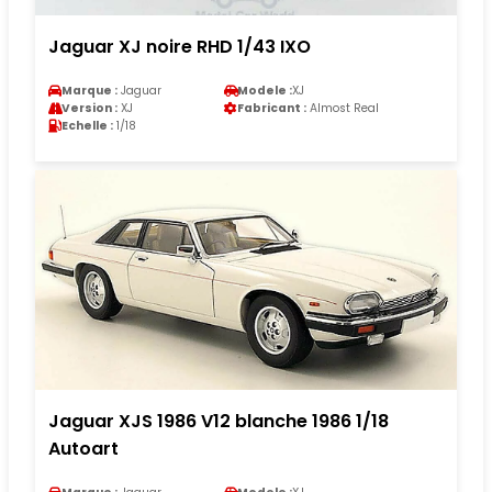
Jaguar XJ noire RHD 1/43 IXO
Marque :
Jaguar
Modele :
XJ
Version :
XJ
Fabricant :
Almost Real
Echelle :
1/18
Jaguar XJS 1986 V12 blanche 1986 1/18
Autoart