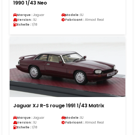
1990 1/43 Neo
Marque :
Jaguar
Modele :
XJ
Version :
XJ
Fabricant :
Almost Real
Echelle :
1/18
Jaguar XJ R-S rouge 1991 1/43 Matrix
Marque :
Jaguar
Modele :
XJ
Version :
XJ
Fabricant :
Almost Real
Echelle :
1/18