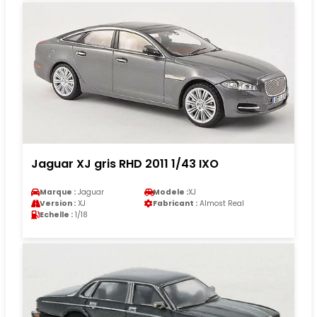
Jaguar XJ gris RHD 2011 1/43 IXO
Marque :
Jaguar
Modele :
XJ
Version :
XJ
Fabricant :
Almost Real
Echelle :
1/18