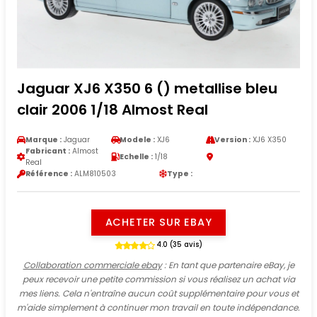
Jaguar XJ6 X350 6 () metallise bleu
clair 2006 1/18 Almost Real
Marque :
Jaguar
Modele :
XJ6
Version :
XJ6 X350
Fabricant :
Almost
Echelle :
1/18
Real
Référence :
ALM810503
Type :
ACHETER SUR EBAY
4.0 (35 avis)
Collaboration commerciale ebay
: En tant que partenaire eBay, je
peux recevoir une petite commission si vous réalisez un achat via
mes liens. Cela n'entraîne aucun coût supplémentaire pour vous et
m'aide simplement à continuer mon travail en toute indépendance.