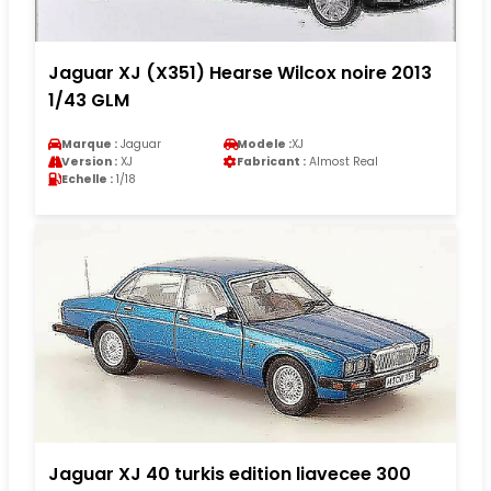
Jaguar XJ (X351) Hearse Wilcox noire 2013
1/43 GLM
Marque :
Jaguar
Modele :
XJ
Version :
XJ
Fabricant :
Almost Real
Echelle :
1/18
Jaguar XJ 40 turkis edition liavecee 300