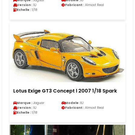
Marque :
Jaguar
Modele :
XJ
Version :
XJ
Fabricant :
Almost Real
Echelle :
1/18
Lotus Exige GT3 Concept l 2007 1/18 Spark
Marque :
Jaguar
Modele :
XJ
Version :
XJ
Fabricant :
Almost Real
Echelle :
1/18