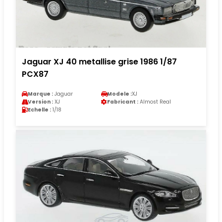
Jaguar XJ 40 metallise grise 1986 1/87
PCX87
Marque :
Jaguar
Modele :
XJ
Version :
XJ
Fabricant :
Almost Real
Echelle :
1/18