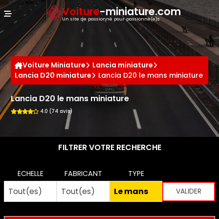
Panneau de gestion des cookies
Voiture
-miniature.com
Un site de passionné pour passionné(e)s
Voiture Miniature
Lancia miniature
Lancia D20 miniature
Lancia D20 le mans miniature
Lancia D20 le mans miniature
4.0 (74 avis)
FILTRER VOTRE RECHERCHE
ECHELLE
FABRICANT
TYPE