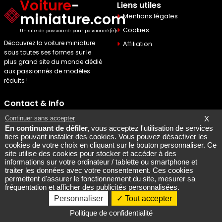
Voiture
-
Liens utiles
miniature.com
Mentions légales
Cookies
Un site de passionné pour passionné(e)s
Découvrez la voiture miniature
Affiliation
sous toutes ses formes sur le
plus grand site du monde dédié
aux passionnés de modèles
réduits !
Contact & Info
Maquette Mobylette
Continuer sans accepter
X
En continuant de défiler,
vous acceptez l'utilisation de services
SEO par
Laurent Bousquet
tiers pouvant installer des cookies. Vous pouvez désactiver les
cookies de votre choix en cliquant sur le bouton personnaliser. Ce
Page consultee le 2026 08
site utilise des cookies pour stocker et accéder à des
06
informations sur votre ordinateur / tablette ou smartphone et
Mais pourquoi le KI87 2026
traiter les données avec votre consentement. Ces cookies
permettent d'assurer le fonctionnement du site, mesurer sa
08 06
fréquentation et afficher des publicités personnalisées.
Personnaliser
Tout accepter
Copyright @ 2007-2026 - All rights reserved
Politique de confidentialité