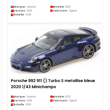
Marque :
Lancia
Modele :
D20
Version :
D20
Fabricant :
Spark
Echelle :
1/43
Porsche 992 911 () Turbo S metallise bleue
2020 1/43 Minichamps
Marque :
Lancia
Modele :
D20
Version :
D20
Fabricant :
Spark
Echelle :
1/43