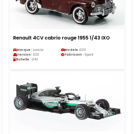
Renault 4CV cabrio rouge 1955 1/43 IXO
Marque :
Lancia
Modele :
D20
Version :
D20
Fabricant :
Spark
Echelle :
1/43