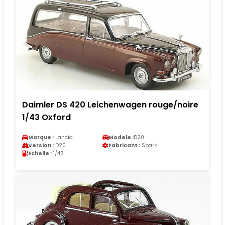
Daimler DS 420 Leichenwagen rouge/noire
1/43 Oxford
Marque :
Lancia
Modele :
D20
Version :
D20
Fabricant :
Spark
Echelle :
1/43