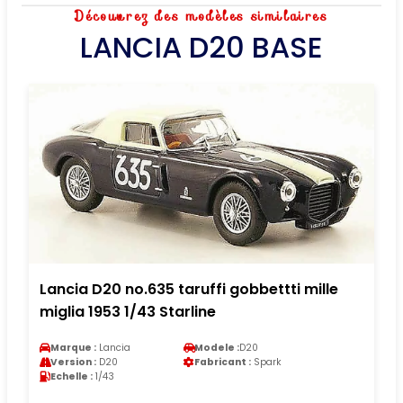
Découvrez des modèles similaires
LANCIA D20 BASE
Lancia D20 no.635 taruffi gobbettti mille
miglia 1953 1/43 Starline
Marque :
Lancia
Modele :
D20
Version :
D20
Fabricant :
Spark
Echelle :
1/43