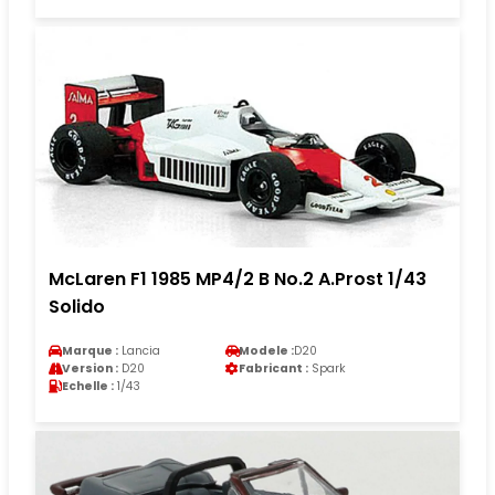
McLaren F1 1985 MP4/2 B No.2 A.Prost 1/43
Solido
Marque :
Lancia
Modele :
D20
Version :
D20
Fabricant :
Spark
Echelle :
1/43