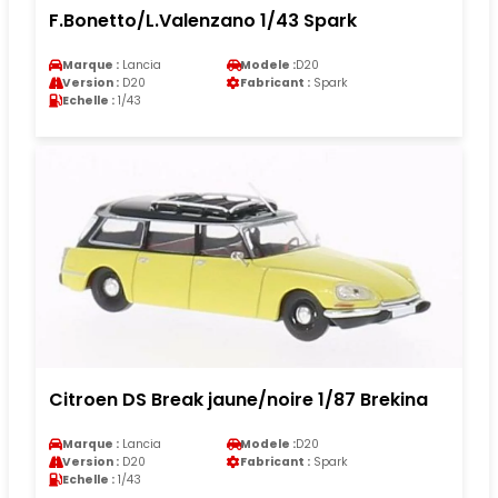
F.Bonetto/L.Valenzano 1/43 Spark
Marque :
Lancia
Modele :
D20
Version :
D20
Fabricant :
Spark
Echelle :
1/43
Citroen DS Break jaune/noire 1/87 Brekina
Marque :
Lancia
Modele :
D20
Version :
D20
Fabricant :
Spark
Echelle :
1/43