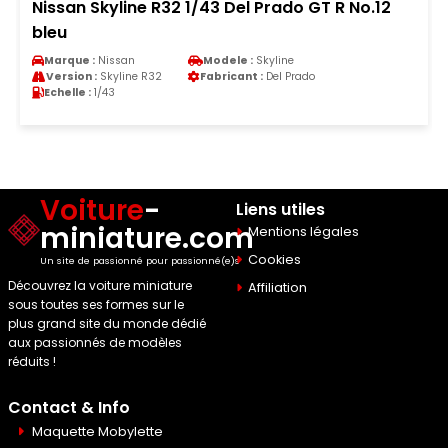
Nissan Skyline R32 1/43 Del Prado GT R No.12
bleu
Marque :
Nissan
Modele :
Skyline
Version :
Skyline R32
Fabricant :
Del Prado
Echelle :
1/43
Voiture
-
Liens utiles
miniature.com
Mentions légales
Cookies
Un site de passionné pour passionné(e)s
Découvrez la voiture miniature
Affiliation
sous toutes ses formes sur le
plus grand site du monde dédié
aux passionnés de modèles
réduits !
Contact & Info
Maquette Mobylette