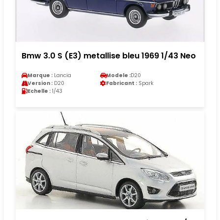
Bmw 3.0 S (E3) metallise bleu 1969 1/43 Neo
Marque :
Lancia
Modele :
D20
Version :
D20
Fabricant :
Spark
Echelle :
1/43