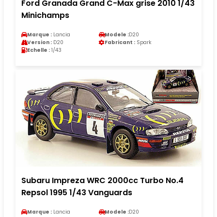
Ford Granada Grand C-Max grise 2010 1/43
Minichamps
Marque :
Lancia
Modele :
D20
Version :
D20
Fabricant :
Spark
Echelle :
1/43
Subaru Impreza WRC 2000cc Turbo No.4
Repsol 1995 1/43 Vanguards
Marque :
Lancia
Modele :
D20