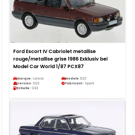
Ford Escort IV Cabriolet metallise
rouge/metallise grise 1986 Exklusiv bei
Model Car World 1/87 PCX87
Marque :
Lancia
Modele :
D20
Version :
D20
Fabricant :
Spark
Echelle :
1/43