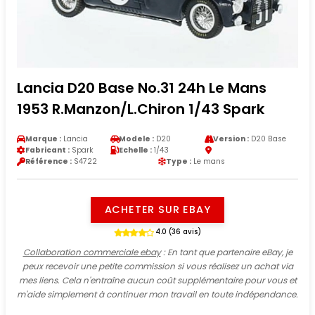
Lancia D20 Base No.31 24h Le Mans
1953 R.Manzon/L.Chiron 1/43 Spark
Marque :
Lancia
Modele :
D20
Version :
D20 Base
Fabricant :
Spark
Echelle :
1/43
Référence :
S4722
Type :
Le mans
ACHETER SUR EBAY
4.0 (36 avis)
Collaboration commerciale ebay
: En tant que partenaire eBay, je
peux recevoir une petite commission si vous réalisez un achat via
mes liens. Cela n'entraîne aucun coût supplémentaire pour vous et
m'aide simplement à continuer mon travail en toute indépendance.