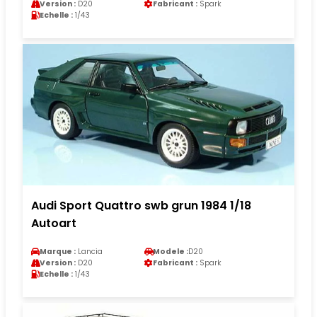
Version :
D20
Fabricant :
Spark
Echelle :
1/43
Audi Sport Quattro swb grun 1984 1/18
Autoart
Marque :
Lancia
Modele :
D20
Version :
D20
Fabricant :
Spark
Echelle :
1/43