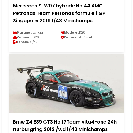
Mercedes F1 W07 hybride No.44 AMG
Petronas Team Petronas formule 1 GP
Singapore 2016 1/43 Minichamps
Marque :
Lancia
Modele :
D20
Version :
D20
Fabricant :
Spark
Echelle :
1/43
Bmw Z4 E89 GT3 No.17Team vita4-one 24h
Nurburgring 2012 /v.d 1/43 Minichamps