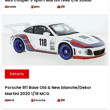
Mini Cooper S Sport Martini 1998 1/18 Solido
Solido
Mini
1/18
Détails
Porsche 911 Base Old & New blanche/Dekor
Martini 2020 1/18 MCG
MCG
Porsche
1/18