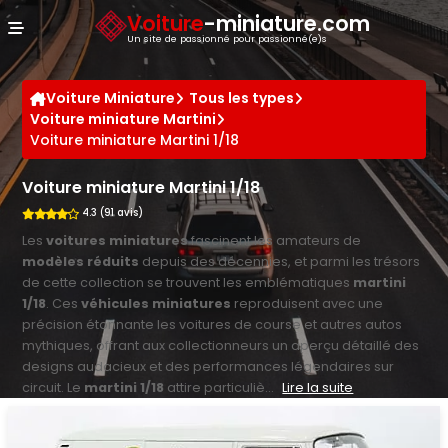
Panneau de gestion des cookies
Voiture
-miniature.com
Un site de passionné pour passionné(e)s
Voiture Miniature
Tous les types
Voiture miniature Martini
Voiture miniature Martini 1/18
Voiture miniature Martini 1/18
4.3 (91 avis)
Les
voitures miniatures
fascinent les amateurs de
modèles réduits
depuis des décennies, et parmi les trésors
de cette collection se trouvent les emblématiques
martini
1/18
. Ces
véhicules miniatures
reproduisent avec une
précision étonnante les voitures de course et autres autos
mythiques, offrant aux collectionneurs un aperçu détaillé des
designs audacieux et des performances légendaires sur
circuit. Le
martini 1/18
attire particuliè...
Lire la suite