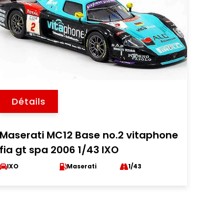
Détails
Maserati MC12 Base no.2 vitaphone
fia gt spa 2006 1/43 IXO
IXO
Maserati
1/43