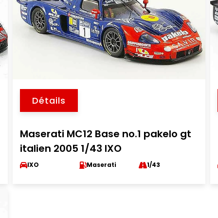
Détails
Maserati MC12 Base no.1 pakelo gt
italien 2005 1/43 IXO
IXO
Maserati
1/43