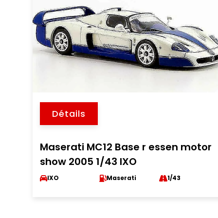
Détails
Maserati MC12 Base r essen motor
show 2005 1/43 IXO
IXO
Maserati
1/43