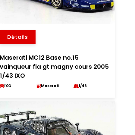
Détails
Maserati MC12 Base no.15
vainqueur fia gt magny cours 2005
1/43 IXO
IXO
Maserati
1/43