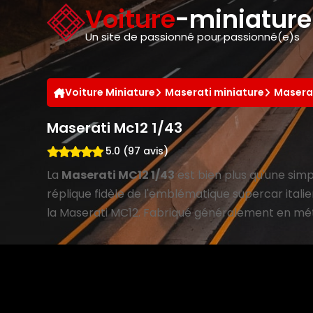
Panneau de gestion des cookies
Voiture
-miniatur
Un site de passionné pour passionné(e)s
Voiture Miniature
Maserati miniature
Maserat
Maserati Mc12 1/43
5.0 (97 avis)
La
Maserati MC12 1/43
est bien plus qu'une sim
réplique fidèle de l'emblématique supercar itali
la Maserati MC12. Fabriqué généralement en métal 