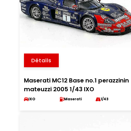
Détails
Maserati MC12 Base no.1 perazzinin
mateuzzi 2005 1/43 IXO
IXO
Maserati
1/43