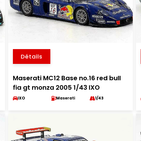
Détails
Maserati MC12 Base no.16 red bull
fia gt monza 2005 1/43 IXO
IXO
Maserati
1/43