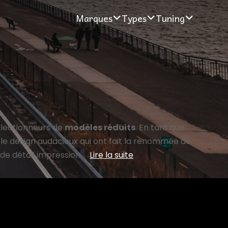
Marques
Types
Tuning
collectionneurs de
modèles réduits
. En tant que
 le design audacieux qui ont fait la renommée de
de détail impression...
Lire la suite