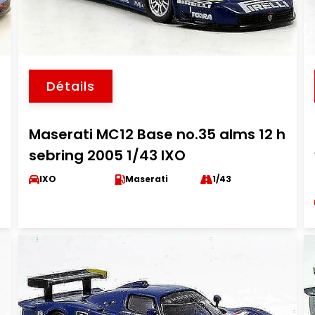
Détails
Maserati MC12 Base no.35 alms 12 h
sebring 2005 1/43 IXO
IXO
Maserati
1/43