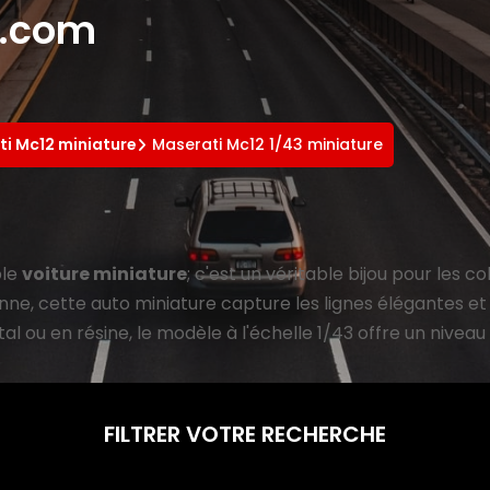
e.com
i Mc12 miniature
Maserati Mc12 1/43 miniature
ple
voiture miniature
; c'est un véritable bijou pour les 
enne, cette auto miniature capture les lignes élégantes et
ou en résine, le modèle à l'échelle 1/43 offre un niveau 
FILTRER VOTRE RECHERCHE