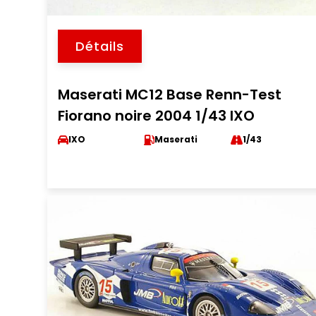
Détails
Maserati MC12 Base Renn-Test
Fiorano noire 2004 1/43 IXO
IXO
Maserati
1/43