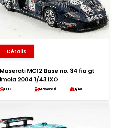
Détails
Maserati MC12 Base no. 34 fia gt
imola 2004 1/43 IXO
IXO
Maserati
1/43