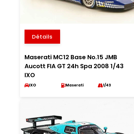
Détails
Maserati MC12 Base No.15 JMB
Aucott FIA GT 24h Spa 2008 1/43
IXO
IXO
Maserati
1/43