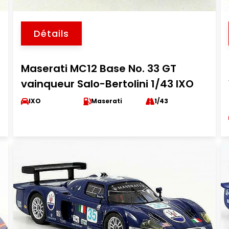
Détails
Maserati MC12 Base No. 33 GT
vainqueur Salo-Bertolini 1/43 IXO
IXO
Maserati
1/43