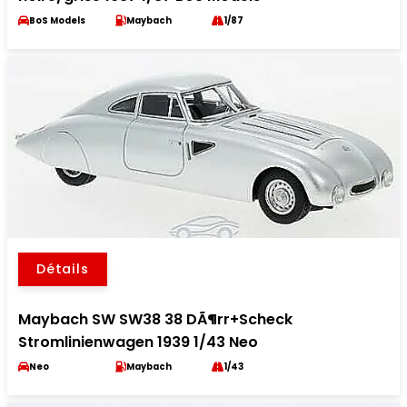
BoS Models
Maybach
1/87
Détails
Maybach SW SW38 38 DÃ¶rr+Scheck
Stromlinienwagen 1939 1/43 Neo
Neo
Maybach
1/43