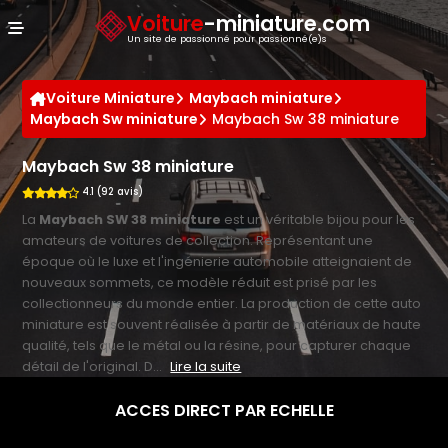
Panneau de gestion des cookies
Voiture
-miniature.com
Un site de passionné pour passionné(e)s
Voiture Miniature
Maybach miniature
Maybach Sw miniature
Maybach Sw 38 miniature
Maybach Sw 38 miniature
4.1 (92 avis)
La
Maybach SW 38 miniature
est un véritable bijou pour les
amateurs de voitures de collection. Représentant une
époque où le luxe et l'ingénierie automobile atteignaient de
nouveaux sommets, ce modèle réduit est prisé par les
collectionneurs du monde entier. La production de cette auto
miniature est souvent réalisée à partir de matériaux de haute
qualité, tels que le métal ou la résine, pour capturer chaque
détail de l'original. D...
Lire la suite
ACCES DIRECT PAR ECHELLE