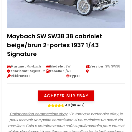
Maybach SW SW38 38 cabriolet
beige/brun 2-portes 1937 1/43
Signature
Marque :
Maybach
Modele :
SW
Version :
SW SW38
Fabricant :
Signature
Echelle :
1/43
Référence :
Type :
ACHETER SUR EBAY
4.8 (90 avis)
Collaboration commerciale ebay
: En tant que partenaire eBay, je
peux recevoir une petite commission si vous réalisez un achat via
mes liens. Cela n'entraîne aucun coût supplémentaire pour vous et
m'aide simplement à continuer mon travail en toute indépendance.