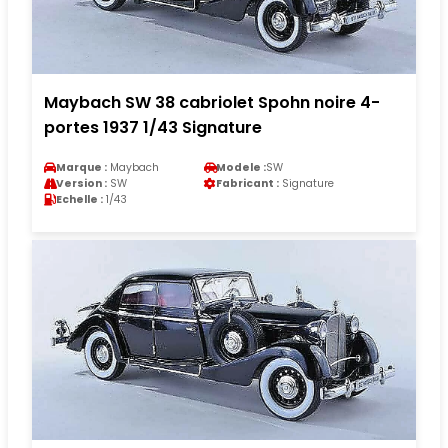
Maybach SW 38 cabriolet Spohn noire 4-
portes 1937 1/43 Signature
Marque :
Maybach
Modele :
SW
Version :
SW
Fabricant :
Signature
Echelle :
1/43