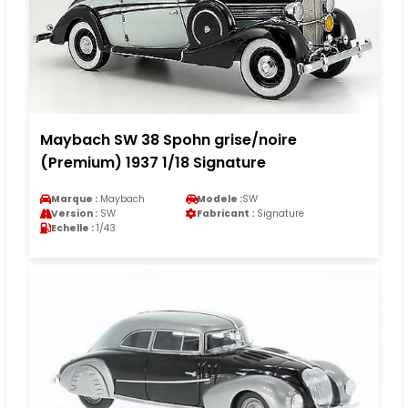
Maybach SW 38 Spohn grise/noire
(Premium) 1937 1/18 Signature
Marque :
Maybach
Modele :
SW
Version :
SW
Fabricant :
Signature
Echelle :
1/43