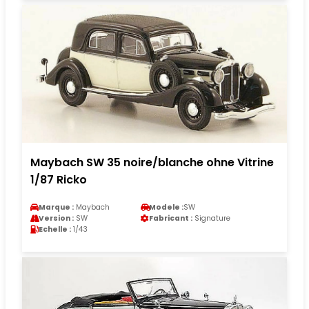
Maybach SW 35 noire/blanche ohne Vitrine
1/87 Ricko
Marque :
Maybach
Modele :
SW
Version :
SW
Fabricant :
Signature
Echelle :
1/43