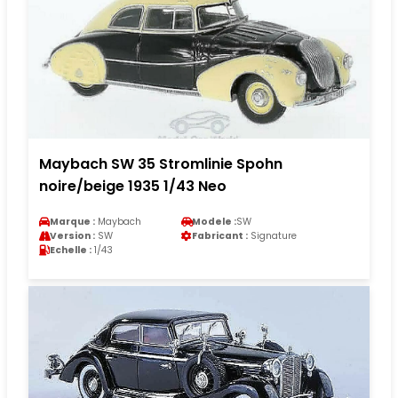
Maybach SW 35 Stromlinie Spohn
noire/beige 1935 1/43 Neo
Marque :
Maybach
Modele :
SW
Version :
SW
Fabricant :
Signature
Echelle :
1/43