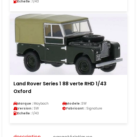
Echelle :
1/43
Land Rover Series 1 88 verte RHD 1/43
Oxford
Marque :
Maybach
Modele :
SW
Version :
SW
Fabricant :
Signature
Echelle :
1/43
description