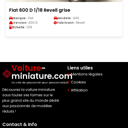
Fiat 600 D 1/18 Revell grise
Marque :
Fiat
Modele :
600
Version :
600 D
Fabricant :
Revell
Echelle :
1/18
Voiture
-
Liens utiles
miniature.com
Mentions légales
Cookies
Un site de passionné pour passionné(e)s
Découvrez la voiture miniature
Affiliation
sous toutes ses formes sur le
plus grand site du monde dédié
aux passionnés de modèles
réduits !
Contact & Info