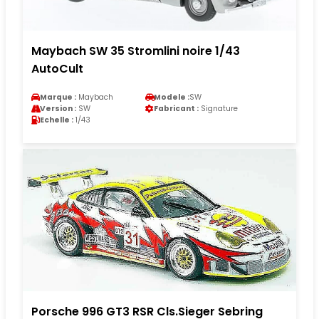
Maybach SW 35 Stromlini noire 1/43
AutoCult
Marque :
Maybach
Modele :
SW
Version :
SW
Fabricant :
Signature
Echelle :
1/43
Porsche 996 GT3 RSR Cls.Sieger Sebring