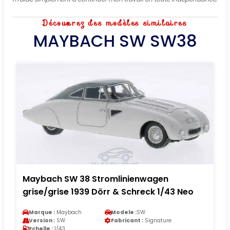
Découvrez des modèles similaires
MAYBACH SW SW38
Maybach SW 38 Stromlinienwagen
grise/grise 1939 Dörr & Schreck 1/43 Neo
Marque :
Maybach
Modele :
SW
Version :
SW
Fabricant :
Signature
Echelle :
1/43