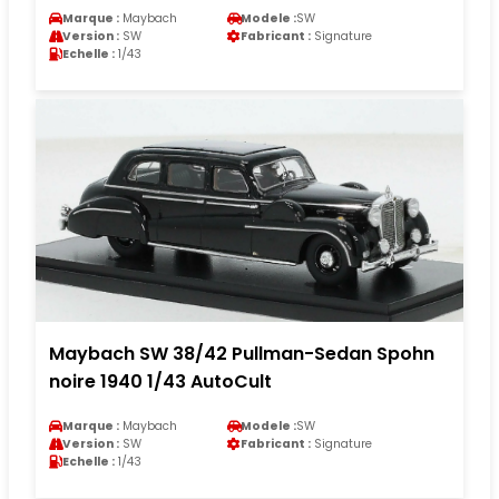
Marque :
Maybach
Modele :
SW
Version :
SW
Fabricant :
Signature
Echelle :
1/43
Maybach SW 38/42 Pullman-Sedan Spohn
noire 1940 1/43 AutoCult
Marque :
Maybach
Modele :
SW
Version :
SW
Fabricant :
Signature
Echelle :
1/43