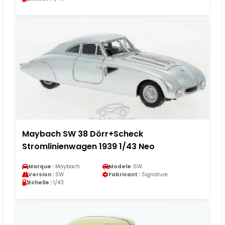
Maybach SW 38 Dörr+Scheck
Stromlinienwagen 1939 1/43 Neo
Marque :
Maybach
Modele :
SW
Version :
SW
Fabricant :
Signature
Echelle :
1/43