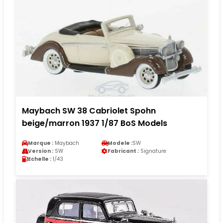
Maybach SW 38 Cabriolet Spohn
beige/marron 1937 1/87 BoS Models
Marque :
Maybach
Modele :
SW
Version :
SW
Fabricant :
Signature
Echelle :
1/43