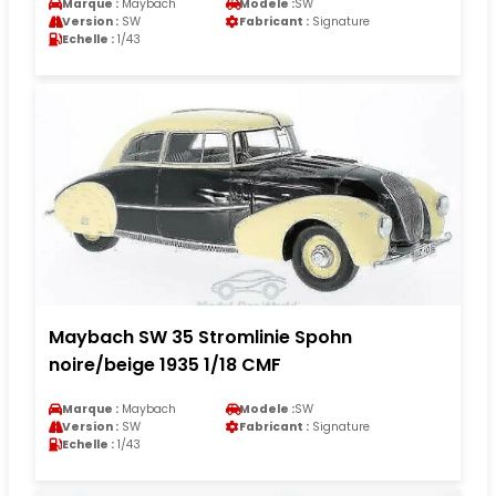
Marque :
Maybach
Modele :
SW
Version :
SW
Fabricant :
Signature
Echelle :
1/43
Maybach SW 35 Stromlinie Spohn
noire/beige 1935 1/18 CMF
Marque :
Maybach
Modele :
SW
Version :
SW
Fabricant :
Signature
Echelle :
1/43