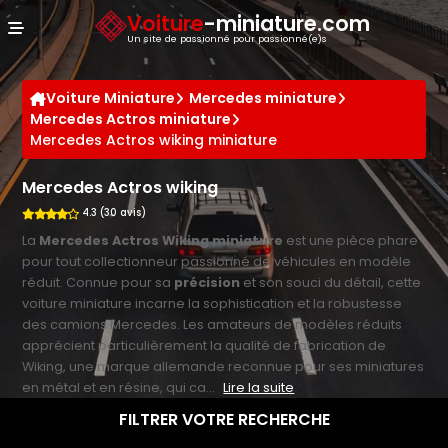
Panneau de gestion des cookies
Voiture
-miniature.com
Un site de passionné pour passionné(e)s
Voiture Miniature
Mercedes miniature
Mercedes Actros miniature
Mercedes Actros wiking miniature
Mercedes Actros wiking
4.3 (30 avis)
La
Mercedes Actros Wiking miniature
est une pièce phare
pour tout collectionneur passionné de véhicules en modèle
réduit. Connue pour sa
précision
et son souci du détail, cette
voiture miniature incarne la sophistication et la robustesse
des camions Mercedes. Les amateurs de modèles réduits
apprécient particulièrement la qualité de fabrication de
Wiking, une marque allemande reconnue pour ses miniatures
en métal et en résine, qui ca...
Lire la suite
FILTRER VOTRE RECHERCHE