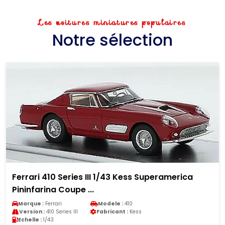
Les voitures miniatures populaires
Notre sélection
eramerica
Mercedes Citaro Base 1/87 Rietze 20
Lampertheim 1:87
Marque :
Mercedes
Modele :
Citaro
Version :
Citaro Base
Fabricant :
Rietze
Echelle :
1/87