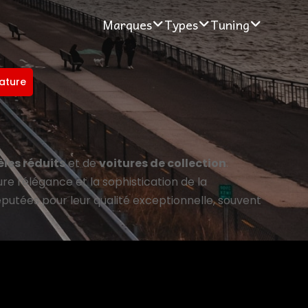
Marques
Types
Tuning
ature
les réduits
et de
voitures de collection
.
e l'élégance et la sophistication de la
utées pour leur qualité exceptionnelle, souvent