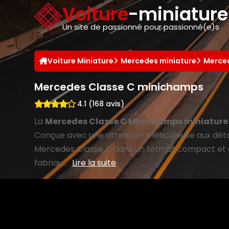
Panneau de gestion des cookies
Voiture
-miniatur
Un site de passionné pour passionné(e)s
Voiture Miniature
Mercedes miniature
Merced
Mercedes Classe C minichamps
4.1 (168 avis)
La
Mercedes Classe C Minichamps miniature
Conçue avec une attention méticuleuse aux détail
Mercedes Classe C dans un format compact et a
fabriqu...
Lire la suite