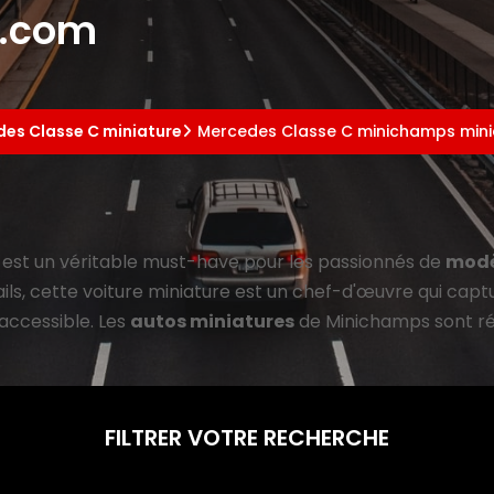
e.com
es Classe C miniature
Mercedes Classe C minichamps mini
est un véritable must-have pour les passionnés de
modè
s, cette voiture miniature est un chef-d'œuvre qui captur
ccessible. Les
autos miniatures
de Minichamps sont rép
FILTRER VOTRE RECHERCHE