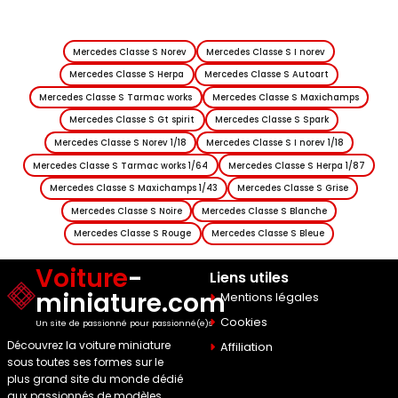
Mercedes Classe S Norev
Mercedes Classe S I norev
Mercedes Classe S Herpa
Mercedes Classe S Autoart
Mercedes Classe S Tarmac works
Mercedes Classe S Maxichamps
Mercedes Classe S Gt spirit
Mercedes Classe S Spark
Mercedes Classe S Norev 1/18
Mercedes Classe S I norev 1/18
Mercedes Classe S Tarmac works 1/64
Mercedes Classe S Herpa 1/87
Mercedes Classe S Maxichamps 1/43
Mercedes Classe S Grise
Mercedes Classe S Noire
Mercedes Classe S Blanche
Mercedes Classe S Rouge
Mercedes Classe S Bleue
Voiture
-
Liens utiles
miniature.com
Mentions légales
Cookies
Un site de passionné pour passionné(e)s
Découvrez la voiture miniature
Affiliation
sous toutes ses formes sur le
plus grand site du monde dédié
aux passionnés de modèles