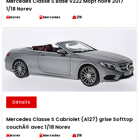
Mercedes Classe S Base V222 Mopf noire 2017
1/18 Norev
Norev
Mercedes
1/18
Détails
Mercedes Classe S Cabriolet (A127) grise Softtop
couchÃ© avec 1/18 Norev
Norev
Mercedes
1/18