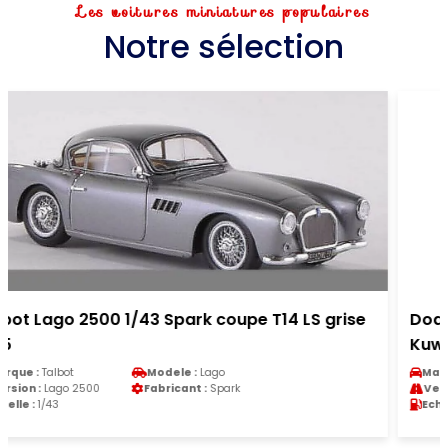
Les voitures miniatures populaires
Notre sélection
Dodge Charger Police 1/43 First Response
Kuwait Traffic Patrol (...
Marque :
Dodge
Modele :
Charger
Version :
Charger Police
Fabricant :
First Response
Echelle :
1/43