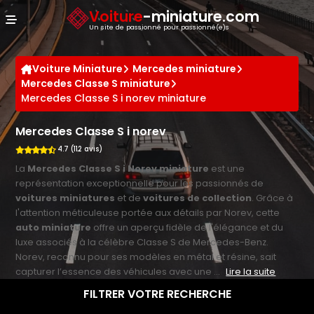
Panneau de gestion des cookies
Voiture
-miniature.com
Un site de passionné pour passionné(e)s
Voiture Miniature
Mercedes miniature
Mercedes Classe S miniature
Mercedes Classe S i norev miniature
Mercedes Classe S i norev
4.7 (112 avis)
La
Mercedes Classe S i Norev miniature
est une
représentation exceptionnelle pour les passionnés de
voitures miniatures
et de
voitures de collection
. Grâce à
l'attention méticuleuse portée aux détails par Norev, cette
auto miniature
offre un aperçu fidèle de l'élégance et du
luxe associés à la célèbre Classe S de Mercedes-Benz.
Norev, reconnu pour ses modèles en métal et résine, sait
capturer l’essence des véhicules avec une ...
Lire la suite
FILTRER VOTRE RECHERCHE