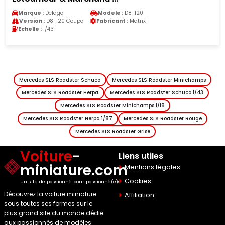
Marque :
Volvo
Modele :
XC40
Version :
XC40 Base
Fabricant :
Paudi
Echelle :
1/18
Mercedes SLS Roadster Schuco
Mercedes SLS Roadster Minichamps
Mercedes SLS Roadster Herpa
Mercedes SLS Roadster Schuco 1/43
Mercedes SLS Roadster Minichamps 1/18
Mercedes SLS Roadster Herpa 1/87
Mercedes SLS Roadster Rouge
Mercedes SLS Roadster Grise
Voiture
-
Liens utiles
miniature.com
Mentions légales
Cookies
Un site de passionné pour passionné(e)s
Découvrez la voiture miniature
Affiliation
sous toutes ses formes sur le
plus grand site du monde dédié
aux passionnés de modèles