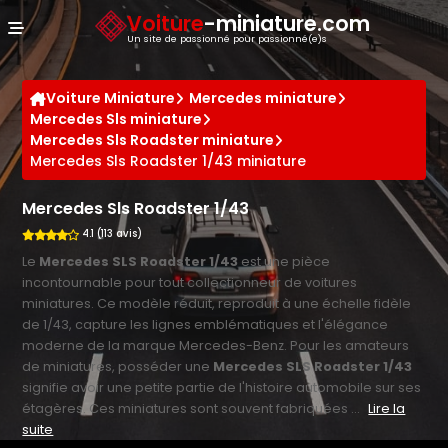
Panneau de gestion des cookies
Voiture
-miniature.com
Un site de passionné pour passionné(e)s
Voiture Miniature
Mercedes miniature
Mercedes Sls miniature
Mercedes Sls Roadster miniature
Mercedes Sls Roadster 1/43 miniature
Mercedes Sls Roadster 1/43
4.1 (113 avis)
Le
Mercedes SLS Roadster 1/43
est une pièce
incontournable pour tout collectionneur de voitures
miniatures. Ce modèle réduit, reproduit à une échelle fidèle
de 1/43, capture les lignes emblématiques et l'élégance
moderne de la marque Mercedes-Benz. Pour les amateurs
de miniatures, posséder une
Mercedes SLS Roadster 1/43
signifie avoir une petite partie de l'histoire automobile sur ses
étagères. Ces miniatures sont souvent fabriquées ...
Lire la
suite