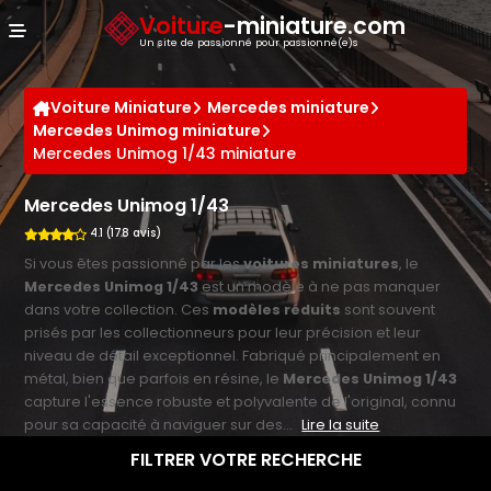
Panneau de gestion des cookies
Voiture
-miniature.com
Un site de passionné pour passionné(e)s
Voiture Miniature
Mercedes miniature
Mercedes Unimog miniature
Mercedes Unimog 1/43 miniature
Mercedes Unimog 1/43
4.1 (178 avis)
Si vous êtes passionné par les
voitures miniatures
, le
Mercedes Unimog 1/43
est un modèle à ne pas manquer
dans votre collection. Ces
modèles réduits
sont souvent
prisés par les collectionneurs pour leur précision et leur
niveau de détail exceptionnel. Fabriqué principalement en
métal, bien que parfois en résine, le
Mercedes Unimog 1/43
capture l'essence robuste et polyvalente de l'original, connu
pour sa capacité à naviguer sur des...
Lire la suite
FILTRER VOTRE RECHERCHE