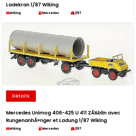
Ladekran 1/87 Wiking
Wiking
Mercedes
1/87
Détails
Mercedes Unimog 406-425 U 411 ZÃ¼blin avec
RungenanhÃ¤nger et Ladung 1/87 Wiking
Wiking
Mercedes
1/87