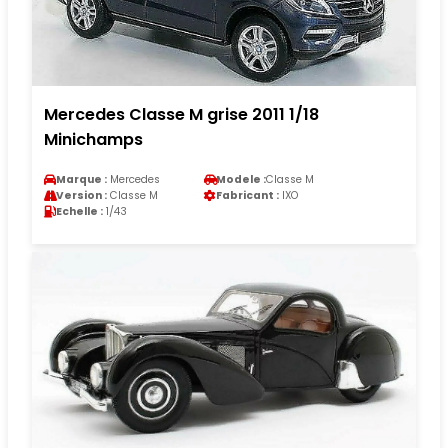
Mercedes Classe M grise 2011 1/18
Minichamps
Marque :
Mercedes
Modele :
Classe M
Version :
Classe M
Fabricant :
IXO
Echelle :
1/43