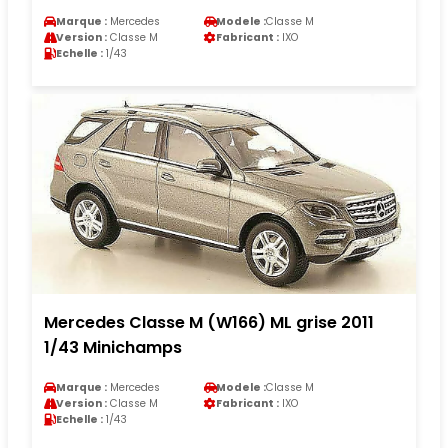
Marque :
Mercedes
Modele :
Classe M
Version :
Classe M
Fabricant :
IXO
Echelle :
1/43
Mercedes Classe M (W166) ML grise 2011
1/43 Minichamps
Marque :
Mercedes
Modele :
Classe M
Version :
Classe M
Fabricant :
IXO
Echelle :
1/43