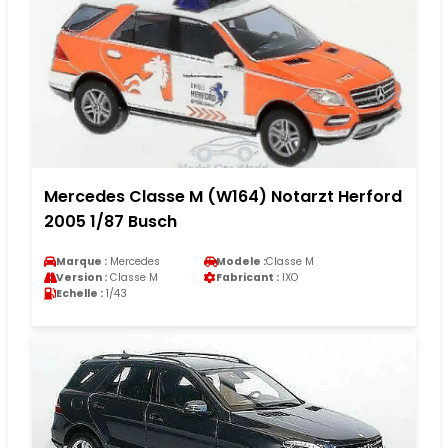
Mercedes Classe M (W164) Notarzt Herford
2005 1/87 Busch
Marque :
Mercedes
Modele :
Classe M
Version :
Classe M
Fabricant :
IXO
Echelle :
1/43