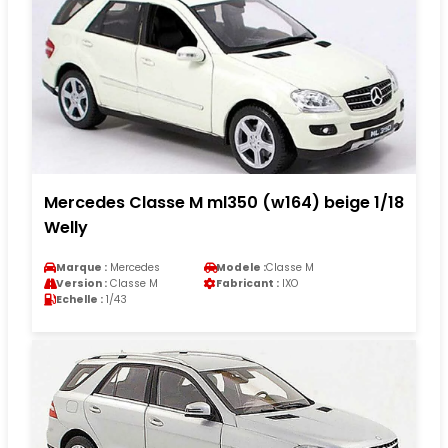
Mercedes Classe M ml350 (w164) beige 1/18
Welly
Marque :
Mercedes
Modele :
Classe M
Version :
Classe M
Fabricant :
IXO
Echelle :
1/43