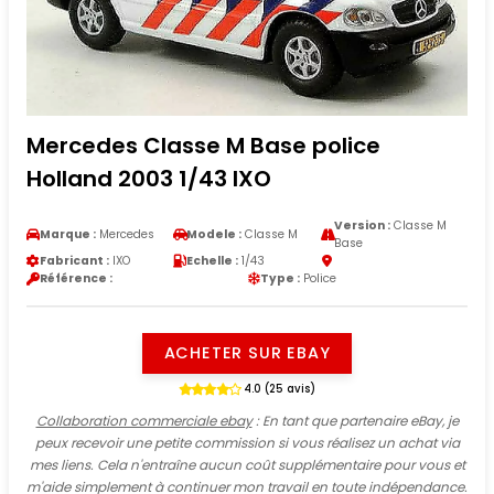
Mercedes Classe M Base police
Holland 2003 1/43 IXO
Version :
Classe M
Marque :
Mercedes
Modele :
Classe M
Base
Fabricant :
IXO
Echelle :
1/43
Référence :
Type :
Police
ACHETER SUR EBAY
4.0 (25 avis)
Collaboration commerciale ebay
: En tant que partenaire eBay, je
peux recevoir une petite commission si vous réalisez un achat via
mes liens. Cela n'entraîne aucun coût supplémentaire pour vous et
m'aide simplement à continuer mon travail en toute indépendance.