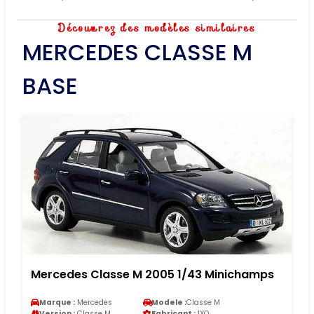
Découvrez des modèles similaires
MERCEDES CLASSE M
BASE
Mercedes Classe M 2005 1/43 Minichamps
Marque :
Mercedes
Modele :
Classe M
Version :
Classe M
Fabricant :
IXO