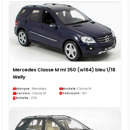
Mercedes Classe M ml 350 (w164) bleu 1/18
Welly
Marque :
Mercedes
Modele :
Classe M
Version :
Classe M
Fabricant :
IXO
Echelle :
1/43