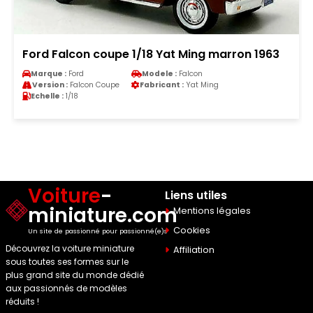
Ford Falcon coupe 1/18 Yat Ming marron 1963
Marque :
Ford
Modele :
Falcon
Version :
Falcon Coupe
Fabricant :
Yat Ming
Echelle :
1/18
Voiture
-
Liens utiles
miniature.com
Mentions légales
Cookies
Un site de passionné pour passionné(e)s
Découvrez la voiture miniature
Affiliation
sous toutes ses formes sur le
plus grand site du monde dédié
aux passionnés de modèles
réduits !