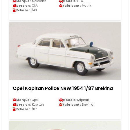
Marque :
Mercedes
Modele :
CLA
Version :
CLA
Fabricant :
Matrix
Echelle :
1/43
Opel Kapitan Police NRW 1954 1/87 Brekina
Marque :
Opel
Modele :
Kapitan
Version :
Kapitan
Fabricant :
Brekina
Echelle :
1/87