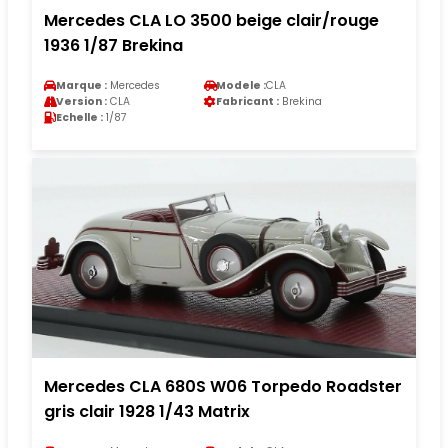
Mercedes CLA LO 3500 beige clair/rouge
1936 1/87 Brekina
Marque :
Mercedes
Modele :
CLA
Version :
CLA
Fabricant :
Brekina
Echelle :
1/87
Mercedes CLA 680S W06 Torpedo Roadster
gris clair 1928 1/43 Matrix