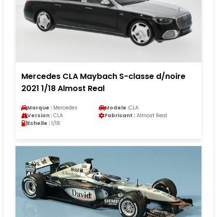
Mercedes CLA Maybach S-classe d/noire
2021 1/18 Almost Real
Marque :
Mercedes
Modele :
CLA
Version :
CLA
Fabricant :
Almost Real
Echelle :
1/18