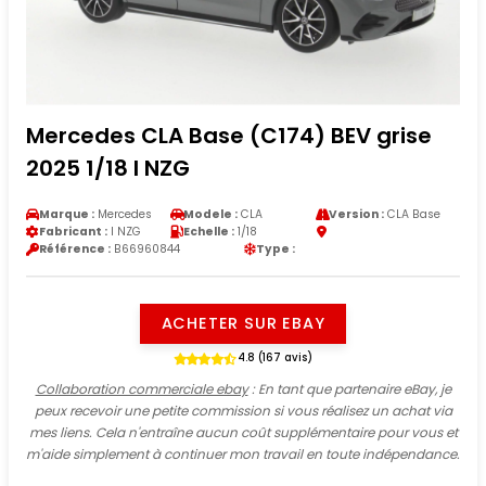
Mercedes CLA Base (C174) BEV grise
2025 1/18 I NZG
Marque :
Mercedes
Modele :
CLA
Version :
CLA Base
Fabricant :
I NZG
Echelle :
1/18
Référence :
B66960844
Type :
ACHETER SUR EBAY
4.8 (167 avis)
Collaboration commerciale ebay
: En tant que partenaire eBay, je
peux recevoir une petite commission si vous réalisez un achat via
mes liens. Cela n'entraîne aucun coût supplémentaire pour vous et
m'aide simplement à continuer mon travail en toute indépendance.