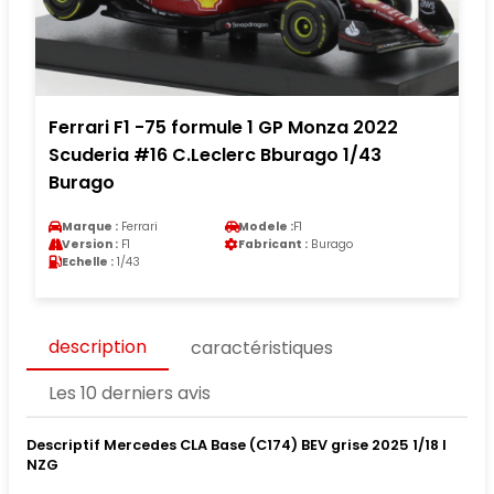
Ferrari F1 -75 formule 1 GP Monza 2022
Scuderia #16 C.Leclerc Bburago 1/43
Burago
Marque :
Ferrari
Modele :
F1
Version :
F1
Fabricant :
Burago
Echelle :
1/43
description
caractéristiques
Les 10 derniers avis
Descriptif Mercedes CLA Base (C174) BEV grise 2025 1/18 I
NZG