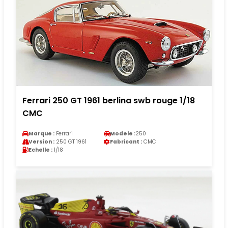
Ferrari 250 GT 1961 berlina swb rouge 1/18
CMC
Marque :
Ferrari
Modele :
250
Version :
250 GT 1961
Fabricant :
CMC
Echelle :
1/18