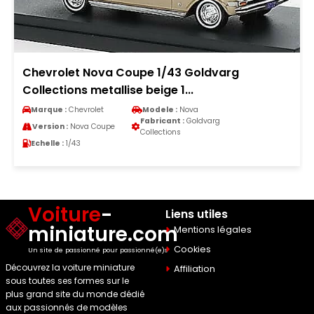
Chevrolet Nova Coupe 1/43 Goldvarg
Collections metallise beige 1...
Marque :
Chevrolet
Modele :
Nova
Fabricant :
Goldvarg
Version :
Nova Coupe
Collections
Echelle :
1/43
Voiture
-
Liens utiles
miniature.com
Mentions légales
Cookies
Un site de passionné pour passionné(e)s
Découvrez la voiture miniature
Affiliation
sous toutes ses formes sur le
plus grand site du monde dédié
aux passionnés de modèles