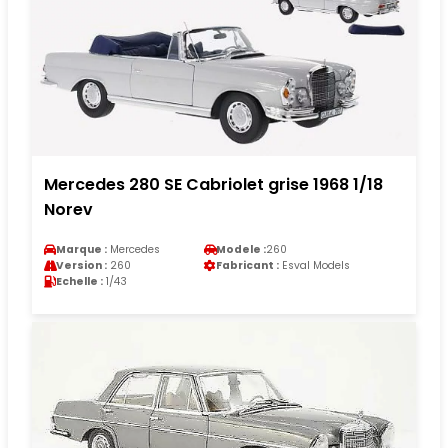
Mercedes 280 SE Cabriolet grise 1968 1/18
Norev
Marque :
Mercedes
Modele :
260
Version :
260
Fabricant :
Esval Models
Echelle :
1/43