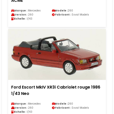
ACME
Marque :
Mercedes
Modele :
260
Version :
260
Fabricant :
Esval Models
Echelle :
1/43
Ford Escort MkIV XR3i Cabriolet rouge 1986
1/43 Neo
Marque :
Mercedes
Modele :
260
Version :
260
Fabricant :
Esval Models
Echelle :
1/43