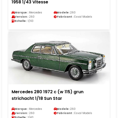
1958 1/43 Vitesse
Marque :
Mercedes
Modele :
260
Version :
260
Fabricant :
Esval Models
Echelle :
1/43
Mercedes 280 1972 c (w 115) grun
strichacht 1/18 Sun Star
Marque :
Mercedes
Modele :
260
Version :
260
Fabricant :
Esval Models
Echelle :
1/43