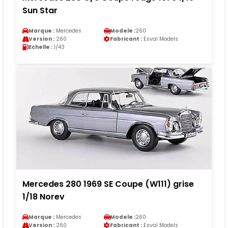
Sun Star
Marque :
Mercedes
Modele :
260
Version :
260
Fabricant :
Esval Models
Echelle :
1/43
Mercedes 280 1969 SE Coupe (W111) grise
1/18 Norev
Marque :
Mercedes
Modele :
260
Version :
260
Fabricant :
Esval Models