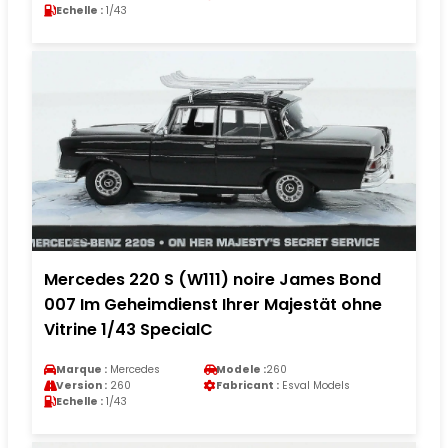
Echelle :
1/43
Mercedes 220 S (W111) noire James Bond
007 Im Geheimdienst Ihrer Majestät ohne
Vitrine 1/43 SpecialC
Marque :
Mercedes
Modele :
260
Version :
260
Fabricant :
Esval Models
Echelle :
1/43