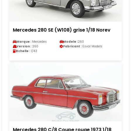
Mercedes 280 SE (W108) grise 1/18 Norev
Marque :
Mercedes
Modele :
260
Version :
260
Fabricant :
Esval Models
Echelle :
1/43
Mercedes 280 C/8 Coupe rouge 1973 1/18