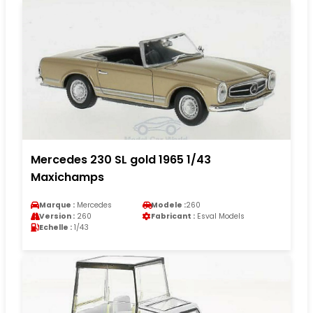
Mercedes 230 SL gold 1965 1/43
Maxichamps
Marque :
Mercedes
Modele :
260
Version :
260
Fabricant :
Esval Models
Echelle :
1/43