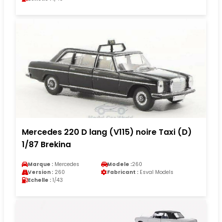
Mercedes 220 D lang (V115) noire Taxi (D)
1/87 Brekina
Marque :
Mercedes
Modele :
260
Version :
260
Fabricant :
Esval Models
Echelle :
1/43