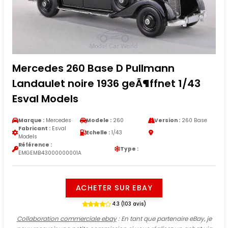
Mercedes 260 Base D Pullmann
Landaulet noire 1936 geÃ¶ffnet 1/43
Esval Models
Marque :
Mercedes
Modele :
260
Version :
260 Base
Fabricant :
Esval
Echelle :
1/43
Models
Référence :
Type :
EMGEMB43000000001A
ACHETER SUR EBAY
4.3 (103 avis)
Collaboration commerciale ebay
: En tant que partenaire eBay, je