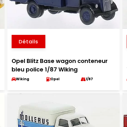
Détails
Opel Blitz Base wagon conteneur
bleu police 1/87 Wiking
Wiking
Opel
1/87