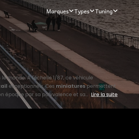
Marques
Types
Tuning
 le monde. À l'échelle 1/87, ce véhicule
ail
exceptionnels. Ces
miniatures
permettent
son époque par sa polyvalence et sa...
Lire la suite