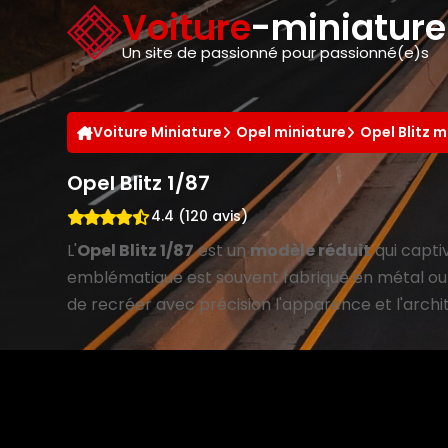
Panneau de gestion des cookies
Voiture
-miniatur
Un site de passionné pour passionné(e)s
Voiture Miniature
Opel miniature
Opel Blitz m
Opel Blitz 1/87
4.4 (120 avis)
L'
Opel Blitz 1/87
est un
modèle réduit
qui capti
emblématique est souvent fabriqué en métal ou en
de recréer avec précision l'apparence et l'archit