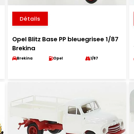
Détails
Opel Blitz Base PP bleuegrisee 1/87
Brekina
Brekina
Opel
1/87