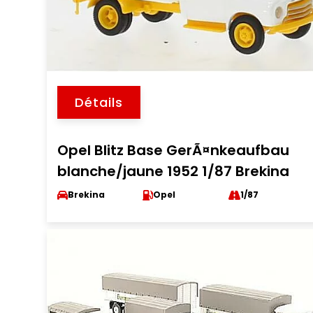
Détails
Opel Blitz Base GerÃ¤nkeaufbau
blanche/jaune 1952 1/87 Brekina
Brekina
Opel
1/87