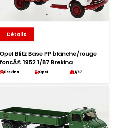
Détails
Opel Blitz Base PP blanche/rouge
foncÃ© 1952 1/87 Brekina
Brekina
Opel
1/87