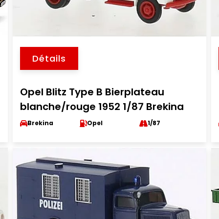
Détails
Opel Blitz Type B Bierplateau
blanche/rouge 1952 1/87 Brekina
Brekina
Opel
1/87