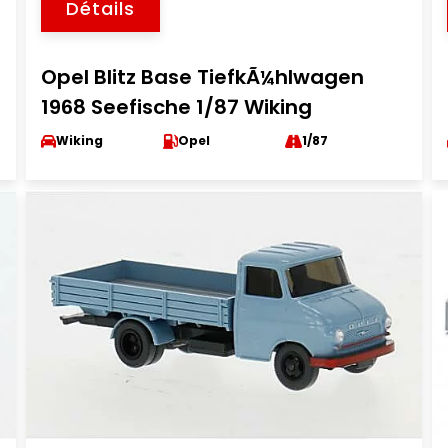
Détails
Opel Blitz Base TiefkÃ¼hlwagen
1968 Seefische 1/87 Wiking
Wiking
Opel
1/87