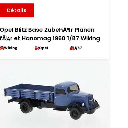
Détails
Opel Blitz Base ZubehÃ¶r Planen
fÃ¼r et Hanomag 1960 1/87 Wiking
Wiking
Opel
1/87