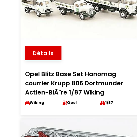
Détails
Opel Blitz Base Set Hanomag
courrier Krupp 806 Dortmunder
Actien-BiÃ¨re 1/87 Wiking
Wiking
Opel
1/87