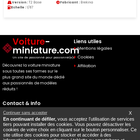
Version :
T2 Base
Fabricant :
Brekina
Echelle :
1/87
Voiture
-
Liens utiles
miniature.com
Mentions légales
Cookies
Un site de passionné pour passionné(e)s
Découvrez la voiture miniature
Affiliation
sous toutes ses formes sur le
plus grand site du monde dédié
aux passionnés de modèles
réduits !
Contact & Info
Maquette Mobylette
Continuer sans accepter
X
En continuant de défiler,
vous acceptez l'utilisation de services
SEO par
Laurent Bousquet
tiers pouvant installer des cookies. Vous pouvez désactiver les
cookies de votre choix en cliquant sur le bouton personnaliser. Ce
Page consultee le 2026 08
site utilise des cookies pour stocker et accéder à des
06