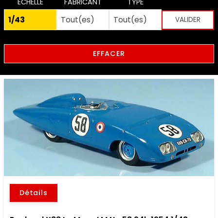
ECHELLE
FABRICANT
TYPE
EFFACER
Détails