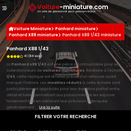
Panneau de gestion des cookies
Voiture
-miniature.com
Un site de passionné pour passionné(e)s
Voiture Miniature
Panhard miniature
Panhard X88 miniature
Panhard X88 1/43 miniature
Panhard X88 1/43
4.1 (94 avis)
La
Panhard x88 1/43
est une pièce incontournable pour les
collectionneurs de
voitures miniatures
. Réalisée à l'échelle
1/43
, cette réplique est le reflet précis d'un véhicule ayant
marqué l'histoire. Les
modèles réduits
à cette échelle sont
particulièrement appréciés pour leur équilibre parfait entre
détail et taille, permettant aux passionnés de les exposer
facilement tout en admirant leur précision. Fabriquée
généralement...
Lire la suite
FILTRER VOTRE RECHERCHE