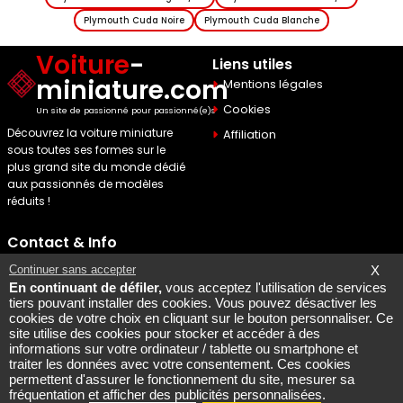
Plymouth Cuda Noire
Plymouth Cuda Blanche
Voiture
-
Liens utiles
miniature.com
Mentions légales
Cookies
Un site de passionné pour passionné(e)s
Découvrez la voiture miniature
Affiliation
sous toutes ses formes sur le
plus grand site du monde dédié
aux passionnés de modèles
réduits !
Contact & Info
Maquette Mobylette
Continuer sans accepter
X
En continuant de défiler,
vous acceptez l'utilisation de services
SEO par
Laurent Bousquet
tiers pouvant installer des cookies. Vous pouvez désactiver les
cookies de votre choix en cliquant sur le bouton personnaliser. Ce
Page consultee le 2026 08
site utilise des cookies pour stocker et accéder à des
06
informations sur votre ordinateur / tablette ou smartphone et
Mais pourquoi le KI87 2026
traiter les données avec votre consentement. Ces cookies
permettent d'assurer le fonctionnement du site, mesurer sa
08 06
fréquentation et afficher des publicités personnalisées.