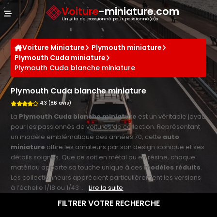
Panneau de gestion des cookies
Voiture
-miniature.com
Un site de passionné pour passionné(e)s
Voiture Miniature
Plymouth miniature
Plymouth Cuda miniature
Plymouth Cuda blanche miniature
Plymouth Cuda blanche miniature
4.3 (86 avis)
La
Plymouth Cuda blanche miniature
est un véritable joyau
pour les passionnés de voitures de collection. Représentant
un modèle emblématique des années 70, cette
auto
miniature
attire les amateurs par son design iconique et ses
détails soignés. Que ce soit en métal ou en résine, chaque
matériau apporte sa touche unique à ces
modèles réduits
.
Les collectionneurs apprécient particulièrement les versions
à l’échelle 1/18 ou 1/43 ...
Lire la suite
FILTRER VOTRE RECHERCHE