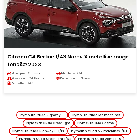
/43 Norev X metallise rouge
Ferrari 750 Monza 1/4
Helm 1955
Modele :
C4
Marque :
Ferrari
M
Fabricant :
Norev
Version :
750 Monza
Fa
Echelle :
1/43
Plymouth Cuda Highway 61
Plymouth Cuda M2 machines
Plymouth Cuda Greenlight
Plymouth Cuda Acme
Plymouth Cuda Highway 61 1/18
Plymouth Cuda M2 machines 1/64
Plymouth Cuda Greenlight 1/64
Plymouth Cuda Acme 1/18