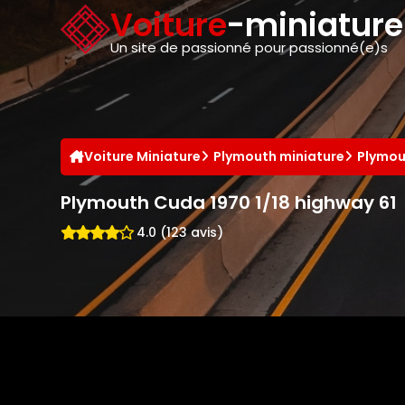
Panneau de gestion des cookies
Voiture
-miniatur
Un site de passionné pour passionné(e)s
Voiture Miniature
Plymouth miniature
Plymou
Plymouth Cuda 1970 1/18 highway 61
4.0 (123 avis)