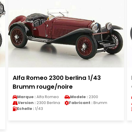
Porsche 718 Base 1/43 Spark No.6
GP Monaco 1961
Marque :
Porsche
Modele :
718
Version :
718 Base
Fabricant :
Spark
Echelle :
1/43