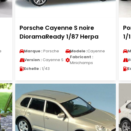
Porsche Cayenne S noire
Po
DioramaReady 1/87 Herpa
1/
e
Marque :
Porsche
Modele :
Cayenne
M
Fabricant :
Version :
Cayenne S
V
Minichamps
Echelle :
1/43
E