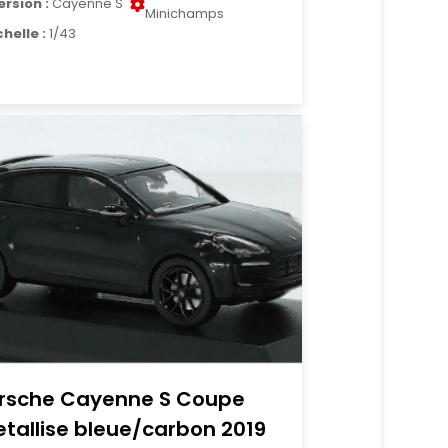
ersion :
Cayenne S
Minichamps
chelle :
1/43
rsche Cayenne S Coupe
tallise bleue/carbon 2019