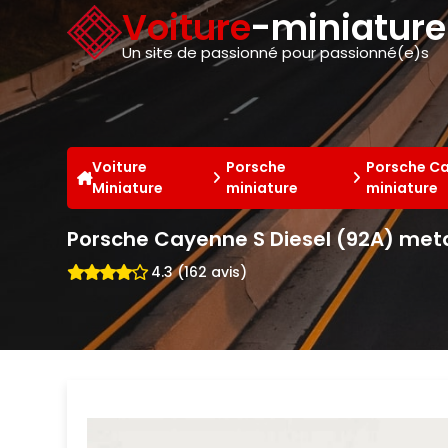
Panneau de gestion des cookies
Voiture
-miniatur
Un site de passionné pour passionné(e)s
Voiture
Porsche
Porsche Ca
Miniature
miniature
miniature
Porsche Cayenne S Diesel (92A) meta
4.3 (162 avis)