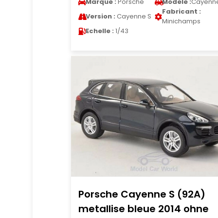
Marque :
Porsche
Modele :
Cayenn
Fabricant :
Version :
Cayenne S
Minichamps
Echelle :
1/43
Porsche Cayenne S (92A)
metallise bleue 2014 ohne