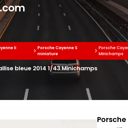
e.com
yenne Ii
Porsche Cayenne S
Porsche Cayen
miniature
Minichamps
llise bleue 2014 1/43 Minichamps
Porsche 