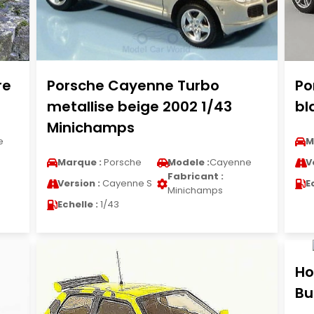
re
Porsche Cayenne Turbo
Po
metallise beige 2002 1/43
bl
Minichamps
e
M
Marque :
Porsche
Modele :
Cayenne
V
Fabricant :
Version :
Cayenne S
E
Minichamps
Echelle :
1/43
Ho
Bu