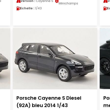
e
Version :
Cayenne S
V
Minichamps
Echelle :
1/43
E
Porsche Cayenne S Diesel
Po
(92A) bleu 2014 1/43
me