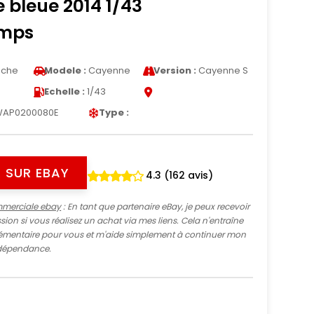
e bleue 2014 1/43
amps
sche
Modele :
Cayenne
Version :
Cayenne S
Echelle :
1/43
AP0200080E
Type :
 SUR EBAY
4.3 (162 avis)
mmerciale ebay
: En tant que partenaire eBay, je peux recevoir
ion si vous réalisez un achat via mes liens. Cela n'entraîne
mentaire pour vous et m'aide simplement à continuer mon
indépendance.