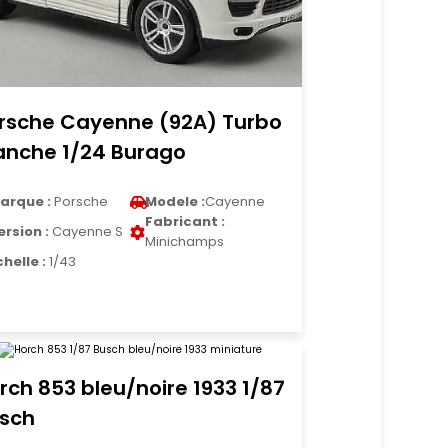
rsche Cayenne (92A) Turbo
anche 1/24 Burago
arque :
Porsche
Modele :
Cayenne
Fabricant :
ersion :
Cayenne S
Minichamps
chelle :
1/43
rch 853 bleu/noire 1933 1/87
sch