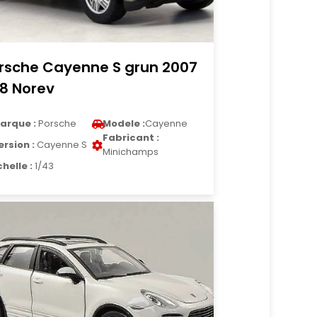
rsche Cayenne S grun 2007
18 Norev
arque :
Porsche
Modele :
Cayenne
Fabricant :
ersion :
Cayenne S
Minichamps
chelle :
1/43