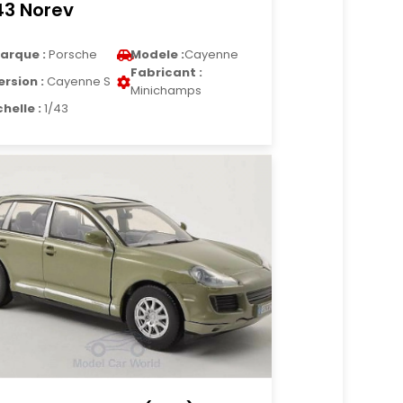
43 Norev
arque :
Porsche
Modele :
Cayenne
Fabricant :
ersion :
Cayenne S
Minichamps
chelle :
1/43