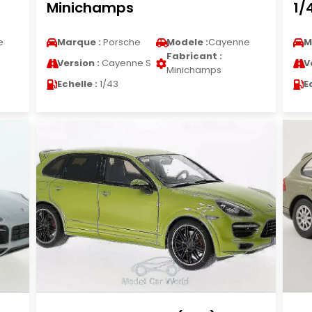
Minichamps
1/
e
Marque :
Porsche
Modele :
Cayenne
M
Fabricant :
Version :
Cayenne S
V
Minichamps
Echelle :
1/43
E