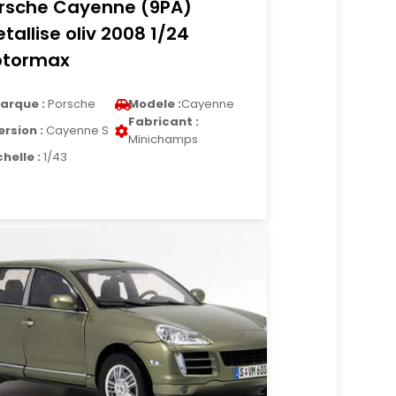
rsche Cayenne (9PA)
tallise oliv 2008 1/24
tormax
arque :
Porsche
Modele :
Cayenne
Fabricant :
ersion :
Cayenne S
Minichamps
chelle :
1/43