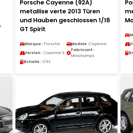
Porsche Cayenne (92A)
Po
metallise verte 2013 Türen
me
und Hauben geschlossen 1/18
Mo
e
GT Spirit
M
Marque :
Porsche
Modele :
Cayenne
V
Fabricant :
Version :
Cayenne S
E
Minichamps
Echelle :
1/43