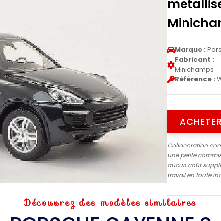
metallis
Minich
Marque :
Por
Fabricant :
Minichamps
Référence :
W
ACHETER
Collaboration co
une petite commiss
aucun coût supplé
travail en toute 
Découvrez des modèles similaires