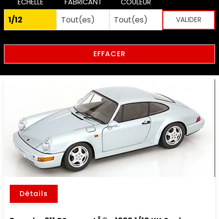
ECHELLE
FABRICANT
COULEUR
EFFACER
Détails