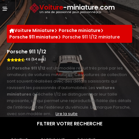
Panneau de gestion des cookies
Voiture
-miniature.com
Un site de passionné pour passionné(e)s
Voiture Miniature
Porsche miniature
Porsche 911 miniature
Porsche 911 1/12 miniature
Porsche 911 1/12
4.6 (54 avis)
La
Porsche 911 1/12
est un modèle réduit très prisé par les
amateurs de voitures miniatures. Ces voitures de collection
sont souvent réalisées avec des détails saisissants qui
ravissent les passionnés d’automobiles. Les
voitures
miniatures
à l'échelle 1/12 se distinguent par leur taille
imposante, ce qui permet une reproduction fidèle des détails
de l'intérieur et de l'extérieur du véhicule. La marque Porsche,
avec son modèle em...
Lire la suite
FILTRER VOTRE RECHERCHE