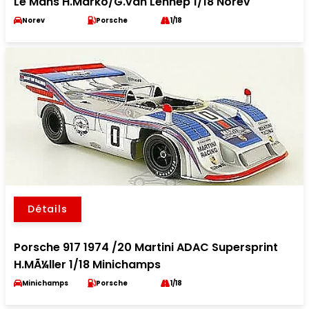
Le Mans H.Marko/G.van Lennep 1/18 Norev
Norev
Porsche
1/18
Détails
Porsche 917 1974 /20 Martini ADAC Supersprint
H.MÃ¼ller 1/18 Minichamps
Minichamps
Porsche
1/18