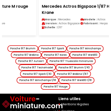
Mercedes Actros Bigspace 1/87 Herpa Wasel
Krane
Marque :
Mercedes
Modele :
Actros
Version :
Actros Bigspace
Fabricant :
Herpa
Echelle :
1/87
Porsche 917 Brumm
Porsche 917 Spark
Porsche 917 Minichamps
Porsche 917 Brekina
Porsche 917 Norev
Porsche 917 Werk83
Porsche 917 Autoart
Porsche 917 Truescale miniatures
Porsche 917 Tecnomodel
Porsche 917 Brumm 1/43
Porsche 917 Spark 1/43
Porsche 917 Brekina 1/87
Porsche 917 Minichamps 1/18
Porsche 917 Werk83 1/18
Porsche 917 Rouge
Voiture
-
Liens utiles
miniature.com
Mentions légales