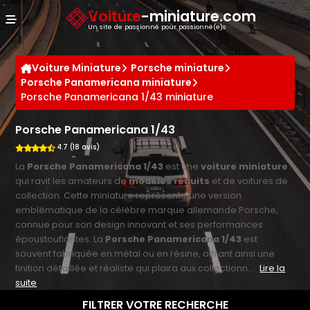
Panneau de gestion des cookies
Voiture
-miniature.com
Un site de passionné pour passionné(e)s
Voiture Miniature
Porsche miniature
Porsche Panamericana miniature
Porsche Panamericana 1/43 miniature
Porsche Panamericana 1/43
4.7 (18 avis)
La
Porsche Panamericana 1/43
est une
voiture miniature
qui ravit les amateurs de
modèles réduits
et de voitures de
collection. Cette miniature représente une version
emblématique de la célèbre marque allemande Porsche,
connue pour son design innovant et ses performances
époustouflantes. La
Porsche Panamericana 1/43
est
souvent fabriquée en métal ou en résine, offrant ainsi une
finition détaillée et réaliste qui plaira aux collectionn...
Lire la
suite
FILTRER VOTRE RECHERCHE