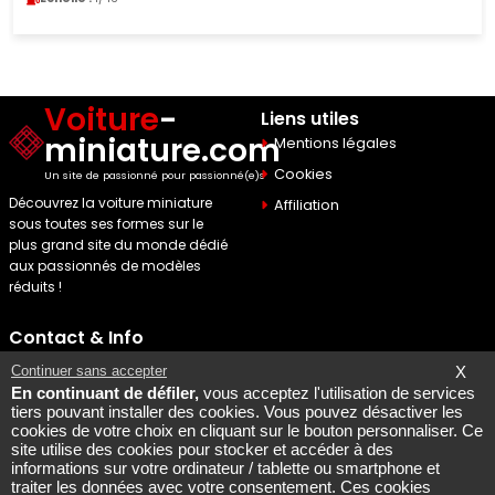
Voiture
-
Liens utiles
miniature.com
Mentions légales
Cookies
Un site de passionné pour passionné(e)s
Découvrez la voiture miniature
Affiliation
sous toutes ses formes sur le
plus grand site du monde dédié
aux passionnés de modèles
réduits !
Contact & Info
Maquette Mobylette
Continuer sans accepter
X
En continuant de défiler,
vous acceptez l'utilisation de services
SEO par
Laurent Bousquet
tiers pouvant installer des cookies. Vous pouvez désactiver les
cookies de votre choix en cliquant sur le bouton personnaliser. Ce
Page consultee le 2026 08
site utilise des cookies pour stocker et accéder à des
08
informations sur votre ordinateur / tablette ou smartphone et
Mais pourquoi le KI87 2026
traiter les données avec votre consentement. Ces cookies