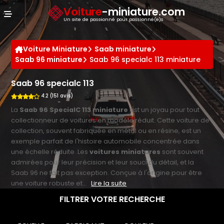
Panneau de gestion des cookies
Voiture
-miniature.com
Un site de passionné pour passionné(e)s
Voiture Miniature
Saab miniature
Saab 96 miniature
Saab 96 specialc 113 miniature
Saab 96 specialc 113
4.2 (151 avis)
La
Saab 96 SpecialC 113 miniature
est un joyau pour tout
collectionneur de voitures en modèle réduit. Cette voiture de
collection, souvent fabriquée en métal ou en résine, est un
exemple parfait de l'histoire automobile concentrée dans
une échelle réduite. Les
voitures miniatures
sont souvent
admirées pour leur précision et leur souci du détail, et la
Saab 96 ne fait pas exception. Conçue à l'origine pour être
une voiture robuste et...
Lire la suite
FILTRER VOTRE RECHERCHE