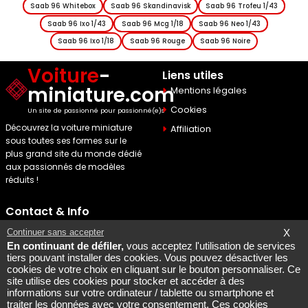
Saab 96 Whitebox
Saab 96 Skandinavisk
Saab 96 Trofeu 1/43
Saab 96 Ixo 1/43
Saab 96 Mcg 1/18
Saab 96 Neo 1/43
Saab 96 Ixo 1/18
Saab 96 Rouge
Saab 96 Noire
Voiture
-
Liens utiles
miniature.com
Mentions légales
Cookies
Un site de passionné pour passionné(e)s
Découvrez la voiture miniature
Affiliation
sous toutes ses formes sur le
plus grand site du monde dédié
aux passionnés de modèles
réduits !
Contact & Info
Maquette Mobylette
Continuer sans accepter
X
En continuant de défiler,
vous acceptez l'utilisation de services
SEO par
Laurent Bousquet
tiers pouvant installer des cookies. Vous pouvez désactiver les
cookies de votre choix en cliquant sur le bouton personnaliser. Ce
Page consultee le 2026 08
site utilise des cookies pour stocker et accéder à des
06
informations sur votre ordinateur / tablette ou smartphone et
Mais pourquoi le KI87 2026
traiter les données avec votre consentement. Ces cookies