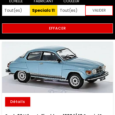
ECHELLE
FABRICANT
COULEUR
EFFACER
Détails