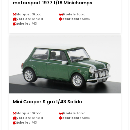
motorsport 1977 1/18 Minichamps
Marque :
Skoda
Modele :
Fabia
Version :
Fabia II
Fabricant :
Abrex
Echelle :
1/43
Mini Cooper S grü 1/43 Solido
Marque :
Skoda
Modele :
Fabia
Version :
Fabia II
Fabricant :
Abrex
Echelle :
1/43