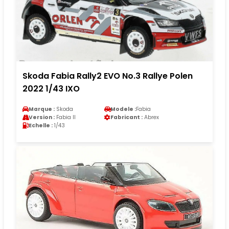
Skoda Fabia Rally2 EVO No.3 Rallye Polen
2022 1/43 IXO
Marque :
Skoda
Modele :
Fabia
Version :
Fabia II
Fabricant :
Abrex
Echelle :
1/43