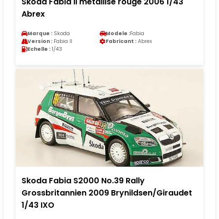
Skoda Fabia II metallise rouge 2006 1/43
Abrex
Marque :
Skoda
Modele :
Fabia
Version :
Fabia II
Fabricant :
Abrex
Echelle :
1/43
Skoda Fabia S2000 No.39 Rally
Grossbritannien 2009 Brynildsen/Giraudet
1/43 IXO