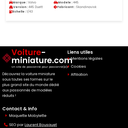
Marque :
Volvo
Modele :
445
Version :
445 Duett
Fabricant :
Skandinavisk
Echelle :
1/43
Voiture
-
Liens utiles
miniature.com
Mentions légales
Cookies
Un site de passionné pour passionné(e)s
Découvrez la voiture miniature
Affiliation
sous toutes ses formes sur le
plus grand site du monde dédié
aux passionnés de modèles
réduits !
Contact & Info
Maquette Mobylette
SEO par
Laurent Bousquet