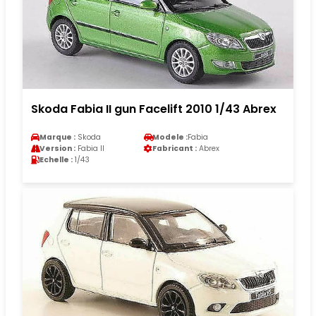
Skoda Fabia II gun Facelift 2010 1/43 Abrex
Marque :
Skoda
Modele :
Fabia
Version :
Fabia II
Fabricant :
Abrex
Echelle :
1/43