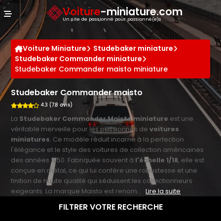
Panneau de gestion des cookies
Voiture
-miniature.com
Un site de passionné pour passionné(e)s
Voiture Miniature
Studebaker miniature
Studebaker Commander miniature
Studebaker Commander maisto miniature
Studebaker Commander maisto
4.3 (78 avis)
La
Studebaker Commander Maisto miniature
est une
véritable merveille pour les passionnés de
voitures
miniatures
. Ce modèle réduit incarne à la perfection
l'élégance et le style des voitures de collection américaines
des années 1950. Fabriquée souvent à
l'échelle 1/18
, elle est
conçue en métal, ce qui lui confère une robustesse et une
finition de haute qualité qui séduisent les collectionneurs
exigeants. La marque Maisto est renom...
Lire la suite
FILTRER VOTRE RECHERCHE