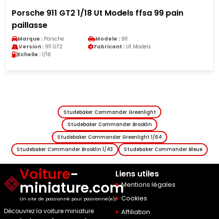
Porsche 911 GT2 1/18 Ut Models ffsa 99 pain
paillasse
Marque :
Porsche
Modele :
911
Version :
911 GT2
Fabricant :
Ut Models
Echelle :
1/18
Studebaker Commander Greenlight
Studebaker Commander Brooklin
Studebaker Commander Greenlight 1/64
Studebaker Commander Brooklin 1/43
Studebaker Commander Bleue
Voiture
-
Liens utiles
miniature.com
Mentions légales
Cookies
Un site de passionné pour passionné(e)s
Découvrez la voiture miniature
Affiliation