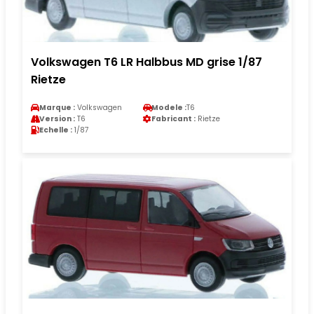
Volkswagen T6 LR Halbbus MD grise 1/87
Rietze
Marque :
Volkswagen
Modele :
T6
Version :
T6
Fabricant :
Rietze
Echelle :
1/87