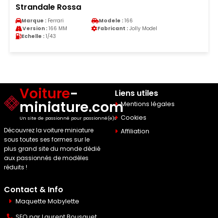
Strandale Rossa
Marque :
Ferrari
Modele :
166
Version :
166 MM
Fabricant :
Jolly Model
Echelle :
1/43
Voiture
-
Liens utiles
miniature.com
Mentions légales
Cookies
Un site de passionné pour passionné(e)s
Découvrez la voiture miniature
Affiliation
sous toutes ses formes sur le
plus grand site du monde dédié
aux passionnés de modèles
réduits !
Contact & Info
Maquette Mobylette
SEO par
Laurent Bousquet