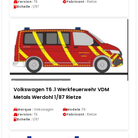
Version :
T6
Fabricant :
Rietze
Echelle :
1/87
Volkswagen T6 .1 Werkfeuerwehr VDM
Metals Werdohl 1/87 Rietze
Marque :
Volkswagen
Modele :
T6
Version :
T6
Fabricant :
Rietze
Echelle :
1/87