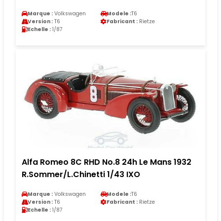
Marque :
Volkswagen
Modele :
T6
Version :
T6
Fabricant :
Rietze
Echelle :
1/87
Alfa Romeo 8C RHD No.8 24h Le Mans 1932
R.Sommer/L.Chinetti 1/43 IXO
Marque :
Volkswagen
Modele :
T6
Version :
T6
Fabricant :
Rietze
Echelle :
1/87