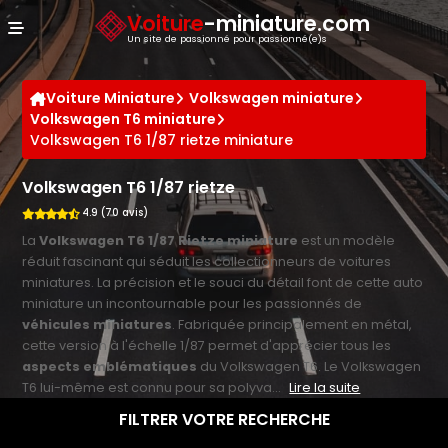
Panneau de gestion des cookies
Voiture
-miniature.com
Un site de passionné pour passionné(e)s
Voiture Miniature
Volkswagen miniature
Volkswagen T6 miniature
Volkswagen T6 1/87 rietze miniature
Volkswagen T6 1/87 rietze
4.9 (70 avis)
La
Volkswagen T6 1/87 Rietze miniature
est un modèle
réduit fascinant qui séduit les collectionneurs de voitures
miniatures. La précision et le souci du détail font de cette auto
miniature un incontournable pour les passionnés de
véhicules miniatures
. Fabriquée principalement en métal,
cette version à l'échelle 1/87 permet d'apprécier tous les
aspects emblématiques
du Volkswagen T6. Le Volkswagen
T6 lui-même est connu pour sa polyva...
Lire la suite
FILTRER VOTRE RECHERCHE