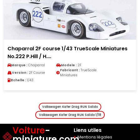
Chaparral 2F course 1/43 TrueScale Miniatures
No.222 P.Hill / H....
Marque :
Chaparral
Modele :
2F
Fabricant :
TrueScale
Version :
2F Course
Miniatures
Echelle :
1/43
Volkswagen Kafer Drag RUN Solido
Volkswagen Kafer Drag RUN Solido 1/18
Voiture
-
Liens utiles
miniature.com
Mentions légales