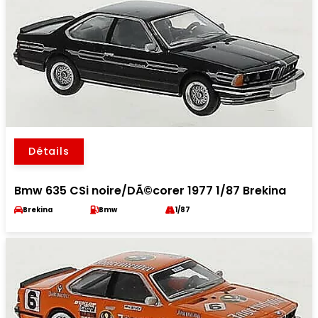
Détails
Bmw 635 CSi noire/DÃ©corer 1977 1/87 Brekina
Brekina
Bmw
1/87