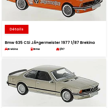
Détails
Bmw 635 CSi JÃ¤germeister 1977 1/87 Brekina
Brekina
Bmw
1/87