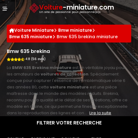
Panneau de gestion des cookies
Voiture
-miniature.com
Un site de passionné pour passionné(e)s
Voiture Miniature
Bmw miniature
Bmw 635 miniature
Bmw 635 brekina miniature
Bmw 635 brekina
4.8 (56 avis)
La
BMW 635 Brekina miniature
est un véritable joyau pour
les amateurs de
voitures de collection
. Spécialement
conçue pour capturer l'essence de l'emblématique série 6
des années 80, cette
voiture miniature
est une pièce
maîtresse dans le monde des modèles réduits. Brekina,
reconnu pour la qualité et le détail de ses créations, offre ce
modèle en résine, ce qui permet une finesse exceptionnelle
dans la reproduction des lignes et con...
Lire la suite
FILTRER VOTRE RECHERCHE