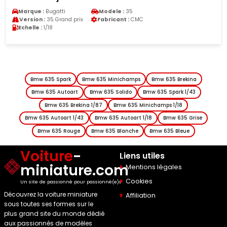
Marque :
Bugatti
Modele :
35
Version :
35 Grand prix
Fabricant :
CMC
Echelle :
1/18
Bmw 635 Spark
Bmw 635 Minichamps
Bmw 635 Brekina
Bmw 635 Autoart
Bmw 635 Solido
Bmw 635 Spark 1/43
Bmw 635 Brekina 1/87
Bmw 635 Minichamps 1/18
Bmw 635 Autoart 1/43
Bmw 635 Autoart 1/18
Bmw 635 Grise
Bmw 635 Rouge
Bmw 635 Blanche
Bmw 635 Bleue
Voiture
-
Liens utiles
miniature.com
Mentions légales
Cookies
Un site de passionné pour passionné(e)s
Découvrez la voiture miniature
Affiliation
sous toutes ses formes sur le
plus grand site du monde dédié
aux passionnés de modèles