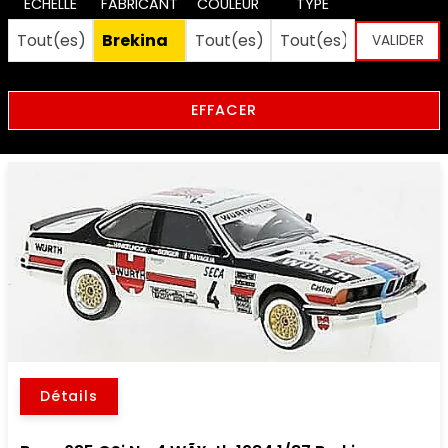
ECHELLE
FABRICANT
COULEUR
TYPE
EFFACER
Détails