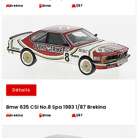
Brekina
Bmw
1/87
Détails
Bmw 635 CSi No.8 Spa 1983 1/87 Brekina
Brekina
Bmw
1/87