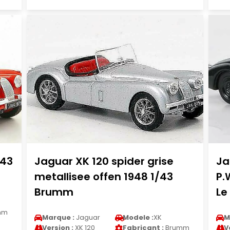
/43
Jaguar XK 120 spider grise
Ja
metallisee offen 1948 1/43
P.
Brumm
Le
mm
Marque :
Jaguar
Modele :
XK
M
Version :
XK 120
Fabricant :
Brumm
V