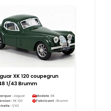
guar XK 120 coupegrun
48 1/43 Brumm
arque :
Jaguar
Modele :
XK
ersion :
XK 120
Fabricant :
Brumm
chelle :
1/43