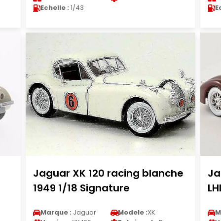
Echelle :
1/43
E
Jaguar XK 120 racing blanche
Ja
1949 1/18 Signature
LH
Marque :
Jaguar
Modele :
XK
M