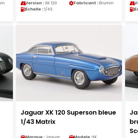
mm
Version :
XK 120
Fabricant :
Brumm
V
Echelle :
1/43
E
Jaguar XK 120 Superson bleue
Ja
1/43 Matrix
br
Sc
Marque :
Jaguar
Modele :
XK