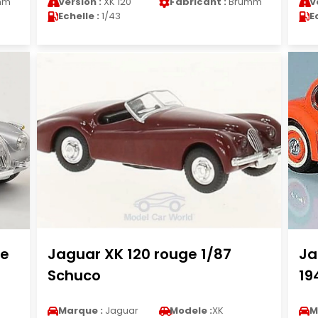
mm
Version :
XK 120
Fabricant :
Brumm
V
Echelle :
1/43
E
se
Jaguar XK 120 rouge 1/87
Ja
Schuco
19
Marque :
Jaguar
Modele :
XK
M