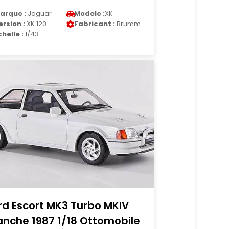
arque :
Jaguar
Modele :
XK
ersion :
XK 120
Fabricant :
Brumm
chelle :
1/43
rd Escort MK3 Turbo MKIV
anche 1987 1/18 Ottomobile