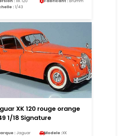
ersion :
XK 120
Fabricant :
Brumm
chelle :
1/43
guar XK 120 rouge orange
49 1/18 Signature
arque :
Jaguar
Modele :
XK