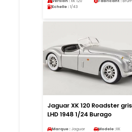
Version :
XK 120
Fabricant :
Bru
Echelle :
1/43
Jaguar XK 120 Roadster gri
LHD 1948 1/24 Burago
Marque :
Jaguar
Modele :
XK