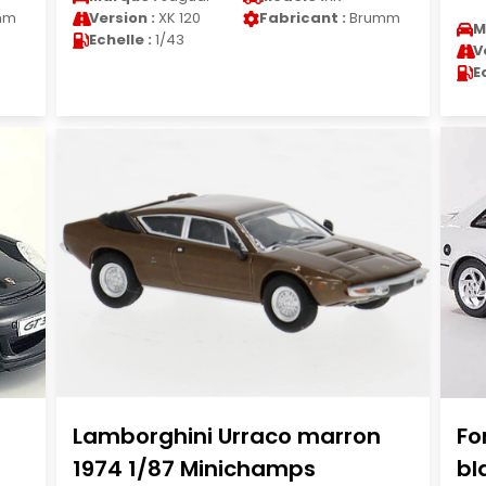
mm
Version :
XK 120
Fabricant :
Brumm
M
Echelle :
1/43
V
E
Lamborghini Urraco marron
Fo
1974 1/87 Minichamps
bl