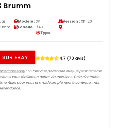
43 Brumm
uar
Modele :
XK
Version :
XK 120
rumm
Echelle :
1/43
Type :
 SUR EBAY
4.7 (70 avis)
mmerciale ebay
: En tant que partenaire eBay, je peux recevoir
ion si vous réalisez un achat via mes liens. Cela n'entraîne
mentaire pour vous et m'aide simplement à continuer mon
indépendance.