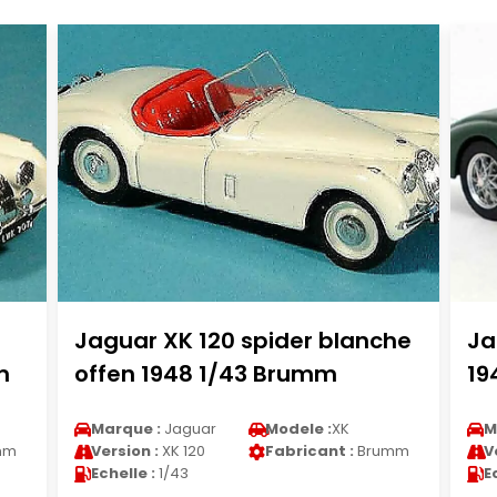
Jaguar XK 120 spider blanche
Ja
m
offen 1948 1/43 Brumm
19
Marque :
Jaguar
Modele :
XK
M
mm
Version :
XK 120
Fabricant :
Brumm
V
Echelle :
1/43
E