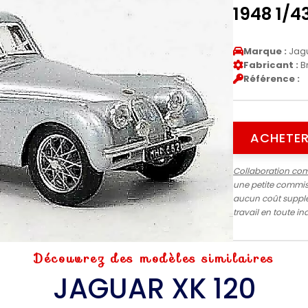
1948 1/
Marque :
Jag
Fabricant :
B
Référence :
ACHETER
Collaboration co
une petite commiss
aucun coût supplé
travail en toute 
Découvrez des modèles similaires
JAGUAR XK 120