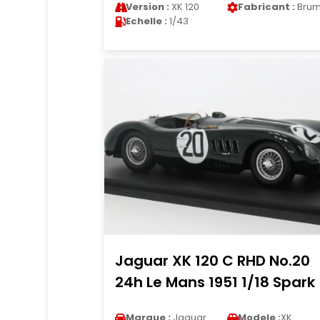
Version :
XK 120
Fabricant :
Bru
Echelle :
1/43
Jaguar XK 120 C RHD No.20
24h Le Mans 1951 1/18 Spark
Marque :
Jaguar
Modele :
XK