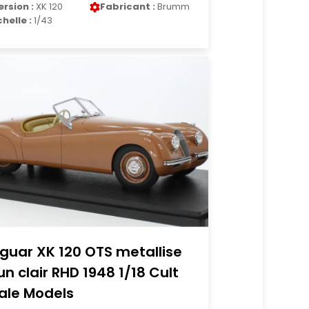
ersion :
XK 120
Fabricant :
Brumm
chelle :
1/43
guar XK 120 OTS metallise
un clair RHD 1948 1/18 Cult
ale Models