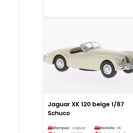
Jaguar XK 120 beige 1/87
Schuco
Marque :
Jaguar
Modele :
XK