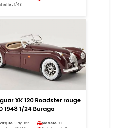
chelle :
1/43
guar XK 120 Roadster rouge
D 1948 1/24 Burago
arque :
Jaguar
Modele :
XK