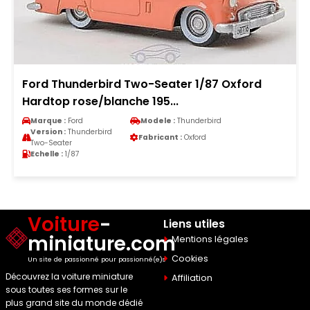
Ford Thunderbird Two-Seater 1/87 Oxford
Hardtop rose/blanche 195...
Marque :
Ford
Modele :
Thunderbird
Version :
Thunderbird
Fabricant :
Oxford
Two-Seater
Echelle :
1/87
Voiture
-
Liens utiles
miniature.com
Mentions légales
Cookies
Un site de passionné pour passionné(e)s
Découvrez la voiture miniature
Affiliation
sous toutes ses formes sur le
plus grand site du monde dédié