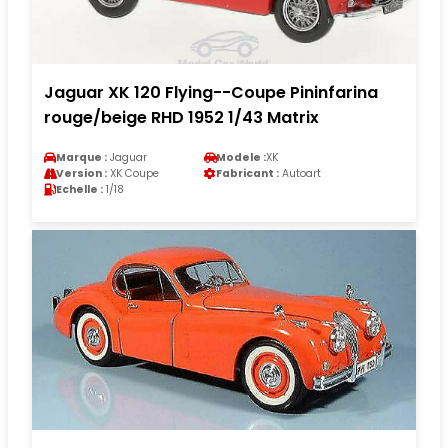
Jaguar XK 120 Flying--Coupe Pininfarina
rouge/beige RHD 1952 1/43 Matrix
Marque :
Jaguar
Modele :
XK
Version :
XK Coupe
Fabricant :
Autoart
Echelle :
1/18