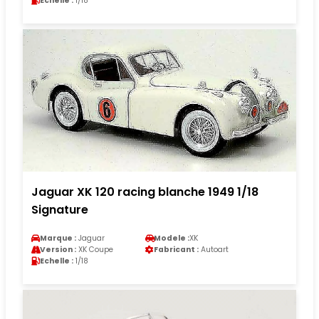
Echelle :
1/18
Jaguar XK 120 racing blanche 1949 1/18
Signature
Marque :
Jaguar
Modele :
XK
Version :
XK Coupe
Fabricant :
Autoart
Echelle :
1/18