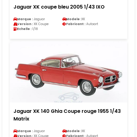
Jaguar XK coupe bleu 2005 1/43 IXO
Marque :
Jaguar
Modele :
XK
Version :
XK Coupe
Fabricant :
Autoart
Echelle :
1/18
Jaguar XK 140 Ghia Coupe rouge 1955 1/43
Matrix
Marque :
Jaguar
Modele :
XK
Version :
XK Coupe
Fabricant :
Autoart