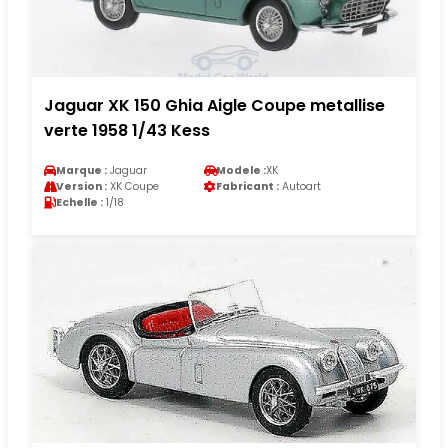
Jaguar XK 150 Ghia Aigle Coupe metallise
verte 1958 1/43 Kess
Marque :
Jaguar
Modele :
XK
Version :
XK Coupe
Fabricant :
Autoart
Echelle :
1/18