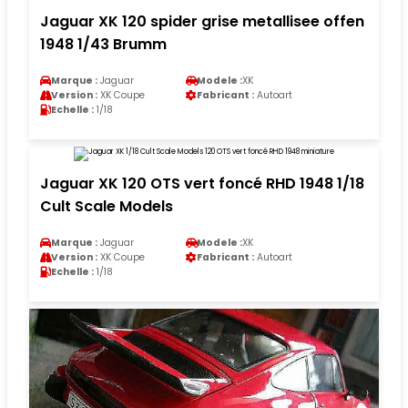
Jaguar XK 120 spider grise metallisee offen
1948 1/43 Brumm
Marque :
Jaguar
Modele :
XK
Version :
XK Coupe
Fabricant :
Autoart
Echelle :
1/18
Jaguar XK 120 OTS vert foncé RHD 1948 1/18
Cult Scale Models
Marque :
Jaguar
Modele :
XK
Version :
XK Coupe
Fabricant :
Autoart
Echelle :
1/18