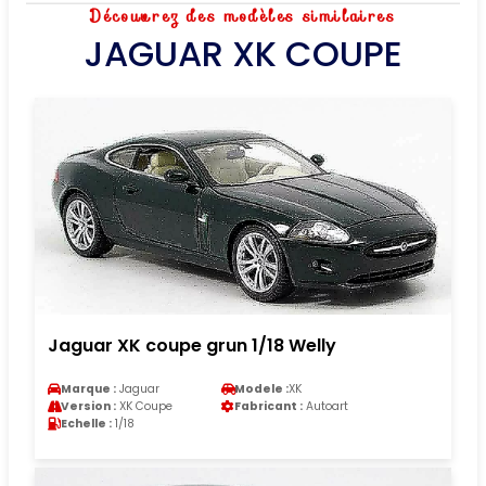
Découvrez des modèles similaires
JAGUAR XK COUPE
Jaguar XK coupe grun 1/18 Welly
Marque :
Jaguar
Modele :
XK
Version :
XK Coupe
Fabricant :
Autoart
Echelle :
1/18