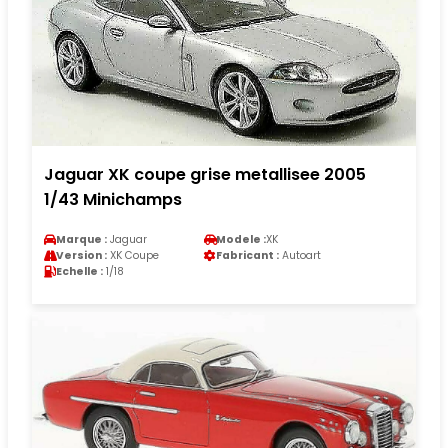
Jaguar XK coupe grise metallisee 2005
1/43 Minichamps
Marque :
Jaguar
Modele :
XK
Version :
XK Coupe
Fabricant :
Autoart
Echelle :
1/18