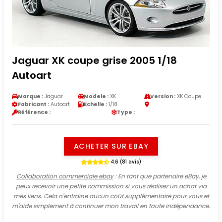
Jaguar XK coupe grise 2005 1/18
Autoart
Marque :
Jaguar
Modele :
XK
Version :
XK Coupe
Fabricant :
Autoart
Echelle :
1/18
Référence :
Type :
ACHETER SUR EBAY
4.6 (81 avis)
Collaboration commerciale ebay
: En tant que partenaire eBay, je
peux recevoir une petite commission si vous réalisez un achat via
mes liens. Cela n'entraîne aucun coût supplémentaire pour vous et
m'aide simplement à continuer mon travail en toute indépendance.