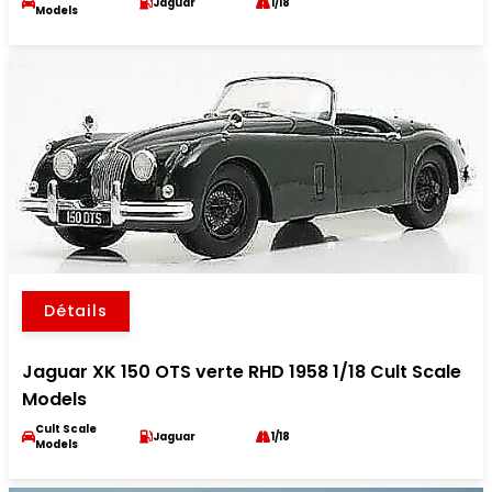
Jaguar
1/18
Models
Détails
Jaguar XK 150 OTS verte RHD 1958 1/18 Cult Scale
Models
Cult Scale
Jaguar
1/18
Models