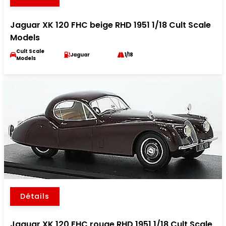
Jaguar XK 120 FHC beige RHD 1951 1/18 Cult Scale
Models
Cult Scale
Jaguar
1/18
Models
Détails
Jaguar XK 120 FHC rouge RHD 1951 1/18 Cult Scale