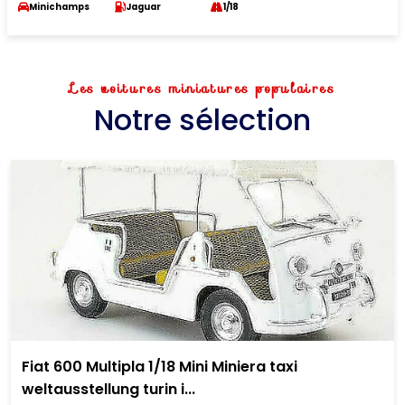
Minichamps
Jaguar
1/18
Les voitures miniatures populaires
Notre sélection
Fiat 600 Multipla 1/18 Mini Miniera taxi
weltausstellung turin i...