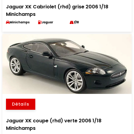
Jaguar XK Cabriolet (rhd) grise 2006 1/18
Minichamps
Minichamps
Jaguar
1/18
Détails
Jaguar XK coupe (rhd) verte 2006 1/18
Minichamps