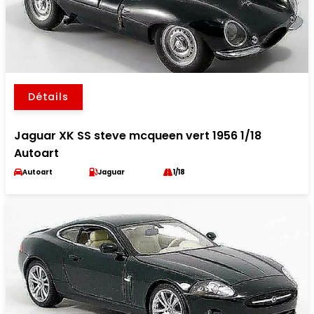
Détails
Jaguar XK SS steve mcqueen vert 1956 1/18
Autoart
Autoart
Jaguar
1/18