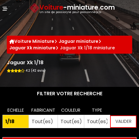
Panneau de gestion des cookies
Voiture
-miniature.com
Un site de passionné pour passionné(e)s
Voiture Miniature
Jaguar miniature
Jaguar Xk miniature
Jaguar Xk 1/18 miniature
Jaguar Xk 1/18
4.2 (42 avis)
FILTRER VOTRE RECHERCHE
ECHELLE
FABRICANT
COULEUR
TYPE