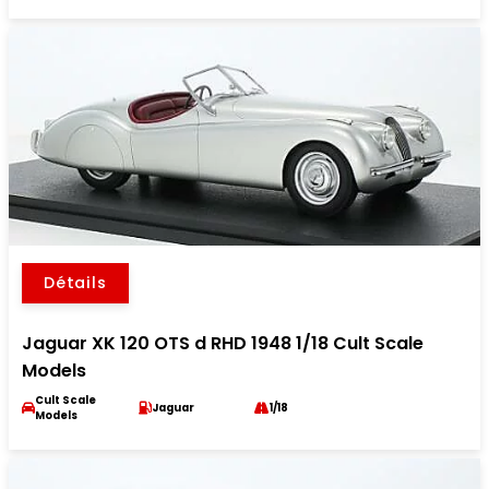
Détails
Jaguar XK 120 OTS d RHD 1948 1/18 Cult Scale
Models
Cult Scale
Jaguar
1/18
Models