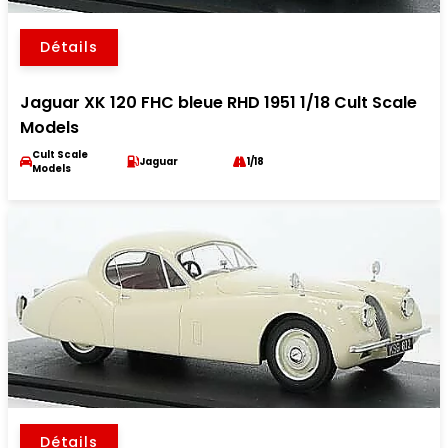
Détails
Jaguar XK 120 FHC bleue RHD 1951 1/18 Cult Scale
Models
Cult Scale
Jaguar
1/18
Models
Détails