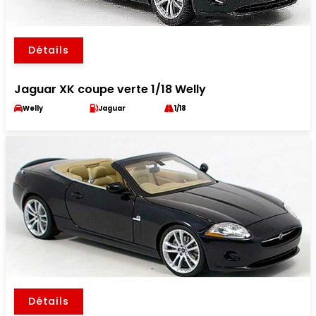
Détails
Jaguar XK coupe verte 1/18 Welly
Welly
Jaguar
1/18
Détails