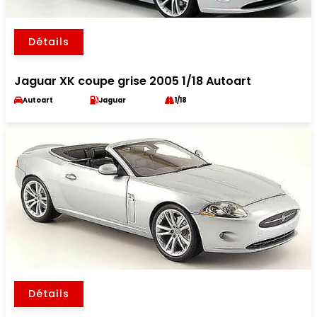
Détails
Jaguar XK coupe grise 2005 1/18 Autoart
Autoart
Jaguar
1/18
Détails