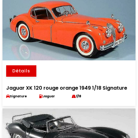
Détails
Jaguar XK 120 rouge orange 1949 1/18 Signature
Signature
Jaguar
1/18