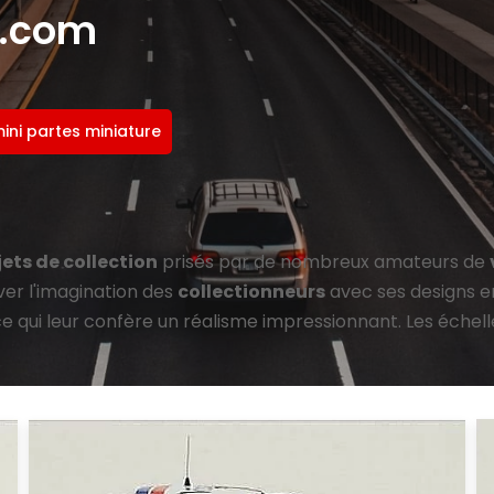
e.com
ini partes miniature
jets de collection
prisés par de nombreux amateurs de
ver l'imagination des
collectionneurs
avec ses designs 
qui leur confère un réalisme impressionnant. Les échelles l