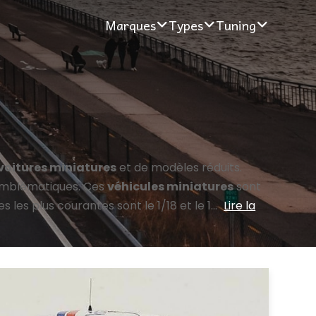
Marques
Types
Tuning
voitures miniatures
et de modèles réduits.
emblématiques. Ces
véhicules miniatures
sont
es plus courantes sont le 1/18 et le 1...
Lire la