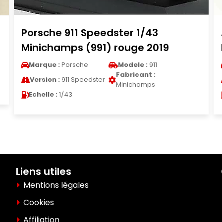
er 1/43
Aston Martin Lagonda s
ouge 2019
Minichamps rouge mcw
odele :
911
Marque :
Aston Martin
Modele 
abricant :
Version :
Lagonda
Fabrica
inichamps
Saloon
Minicha
Echelle :
1/43
Liens utiles
Mentions légales
Cookies
Affiliation