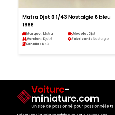
43 Nostalgie 6 bleu
Porsche 911 Speedst
Minichamps (991) r
Modele :
Djet
Marque :
Porsche
M
Fabricant :
Nostalgie
F
Version :
911 Speedster
M
Echelle :
1/43
Voiture
-
miniature.com
Un site de passionné pour passionné(e)s
Découvrez la voiture miniature sous toutes ses