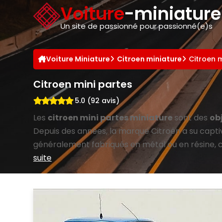
Panneau de gestion des cookies
Voiture
-miniatur
Un site de passionné pour passionné(e)s
Voiture Miniature
Citroen miniature
Citroen m
Citroen mini partes
5.0 (92 avis)
Les
citroen mini partes miniature
sont des
ob
Depuis des années, la marque Citroën a su capti
généralement fabriqués en métal ou en résine, ce 
suite