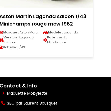
aloon 1/43
Mercedes 200 Base 1/18 MC
 1982
(W124) metallise verte 1984
:
Lagonda
Marque :
Mercedes
Modele :
200
nt :
Version :
200 Base
Fabricant :
M
mps
Echelle :
1/18
Contact & Info
Maquette Mobylette
SEO par
Laurent Bousquet