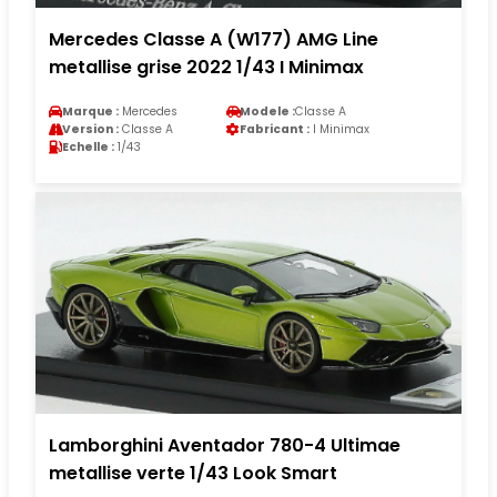
Mercedes Classe A (W177) AMG Line
metallise grise 2022 1/43 I Minimax
Marque :
Mercedes
Modele :
Classe A
Version :
Classe A
Fabricant :
I Minimax
Echelle :
1/43
Lamborghini Aventador 780-4 Ultimae
metallise verte 1/43 Look Smart