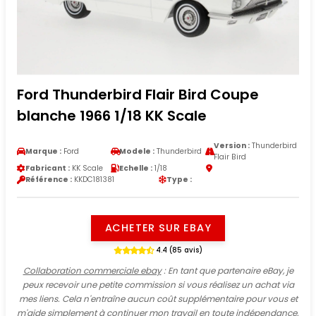
Ford Thunderbird Flair Bird Coupe
blanche 1966 1/18 KK Scale
Version :
Thunderbird
Marque :
Ford
Modele :
Thunderbird
Flair Bird
Fabricant :
KK Scale
Echelle :
1/18
Référence :
KKDC181381
Type :
ACHETER SUR EBAY
4.4 (85 avis)
Collaboration commerciale ebay
: En tant que partenaire eBay, je
peux recevoir une petite commission si vous réalisez un achat via
mes liens. Cela n'entraîne aucun coût supplémentaire pour vous et
m'aide simplement à continuer mon travail en toute indépendance.