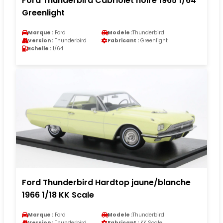
Ford Thunderbird Cabriolet noire 1965 1/64
Greenlight
Marque :
Ford
Modele :
Thunderbird
Version :
Thunderbird
Fabricant :
Greenlight
Echelle :
1/64
Ford Thunderbird Hardtop jaune/blanche
1966 1/18 KK Scale
Marque :
Ford
Modele :
Thunderbird
Version :
Thunderbird
Fabricant :
KK Scale