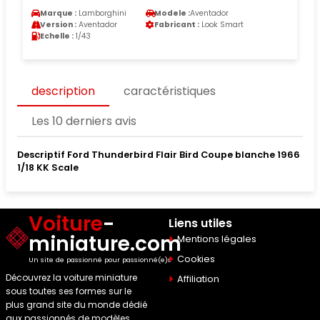
Marque :
Lamborghini
Modele :
Aventador
Version :
Aventador
Fabricant :
Look Smart
Echelle :
1/43
description
caractéristiques
Les 10 derniers avis
Descriptif Ford Thunderbird Flair Bird Coupe blanche 1966
1/18 KK Scale
Voiture
-
Liens utiles
miniature.com
Mentions légales
Cookies
Un site de passionné pour passionné(e)s
Découvrez la voiture miniature
Affiliation
sous toutes ses formes sur le
plus grand site du monde dédié
aux passionnés de modèles