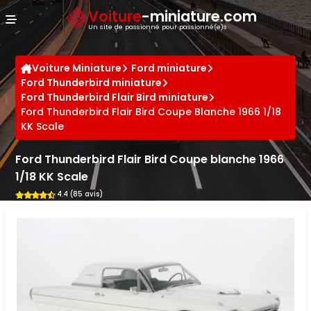
Panneau de gestion des cookies
Voiture
-miniature.com
Un site de passionné pour passionné(e)s
Voiture Miniature
Ford miniature
Ford Thunderbird miniature
Ford Thunderbird Flair Bird miniature
Ford Thunderbird Flair Bird Coupe Blanche 1966 1/18
KK Scale
Ford Thunderbird Flair Bird Coupe blanche 1966
1/18 KK Scale
4.4 (85 avis)